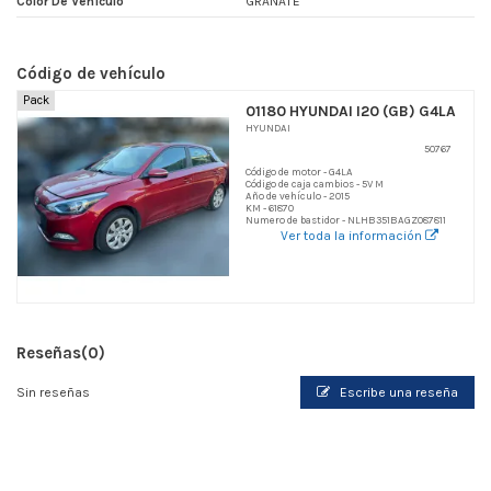
Color De Vehículo
GRANATE
Código de vehículo
Pack
01180 HYUNDAI I20 (GB) G4LA
HYUNDAI
50767
Código de motor - G4LA
Código de caja cambios - 5V M
Año de vehículo - 2015
KM - 61870
Numero de bastidor - NLHB351BAGZ087811
Ver toda la información
Reseñas
(0)
Sin reseñas
Escribe una reseña