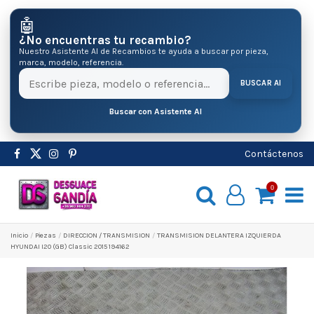
🤖
¿No encuentras tu recambio?
Nuestro Asistente AI de Recambios te ayuda a buscar por pieza,
marca, modelo, referencia.
BUSCAR AI
Buscar con Asistente AI
Contáctenos
0
Inicio
Pіezas
DIRECCION / TRANSMISION
TRANSMISION DELANTERA IZQUIERDA
HYUNDAI I20 (GB) Classic 2015 194162