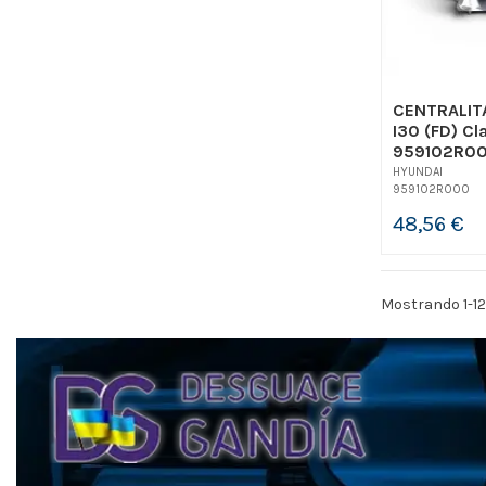
CENTRALIT
I30 (FD) C
959102R00
HYUNDAI
959102R000
48,56 €
Mostrando 1-12