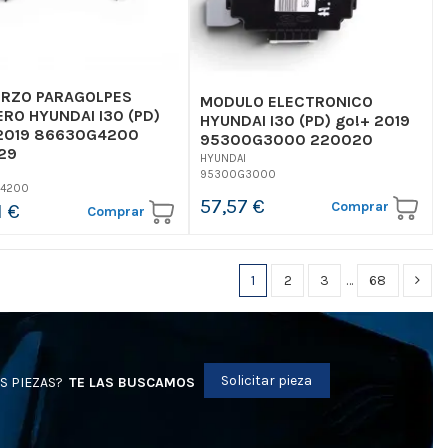
ERZO PARAGOLPES
MODULO ELECTRONICO
RO HYUNDAI I30 (PD)
HYUNDAI I30 (PD) go!+ 2019
 2019 86630G4200
95300G3000 220020
29
HYUNDAI
I
95300G3000
4200
57,57 €
Comprar
1 €
Comprar
1
2
3
…
68
Solicitar pieza
S PIEZAS?
TE LAS BUSCAMOS