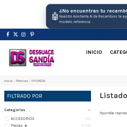
¿No encuentras tu recamb
🤖
Nuestro Asistente AI de Recambios te ay
modelo, referencia.
INICIO
CATEG
Inicio
Marcas
HYUNDAI
Listad
FILTRADO POR
Categorías
Hyundai repres
ACCESORIOS
19
Pіezas
752