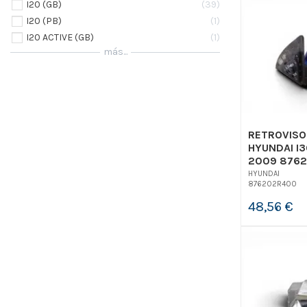
I20 (GB)
39
I20 (PB)
1
I20 ACTIVE (GB)
1
más...
RETROVISO
HYUNDAI I3
2009 8762
HYUNDAI
876202R400
48,56 €