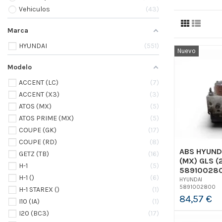
Vehiculos
43
Marca
HYUNDAI
551
Nuevo
Modelo
ACCENT (LC)
7
ACCENT (X3)
3
ATOS (MX)
5
ATOS PRIME (MX)
5
COUPE (GK)
17
COUPE (RD)
8
ABS HYUND
GETZ (TB)
16
(MX) GLS 
H-1
5
589100280
H-1 ()
6
HYUNDAI
5891002800
H-1 STAREX ()
1
84,57 €
I10 (IA)
1
I20 (BC3)
17