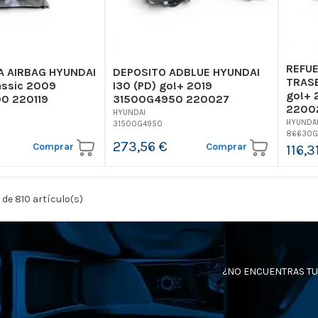
REFU
A AIRBAG HYUNDAI
DEPOSITO ADBLUE HYUNDAI
TRASE
lassic 2009
I30 (PD) go!+ 2019
go!+
0 220119
31500G4950 220027
2200
HYUNDAI
HYUNDA
31500G4950
86630G
273,56 €
Comprar
Comprar
116,3
 de 810 artículo(s)
¿NO ENCUENTRAS TU