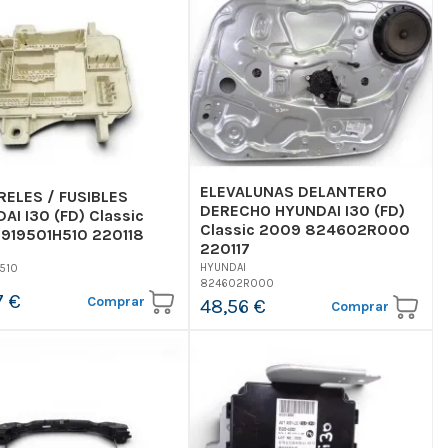
ELEVALUNAS DELANTERO
RELES / FUSIBLES
DERECHO HYUNDAI I30 (FD)
AI I30 (FD) Classic
Classic 2009 824602R000
919501H510 220118
220117
I
HYUNDAI
510
824602R000
7 €
Comprar
48,56 €
Comprar