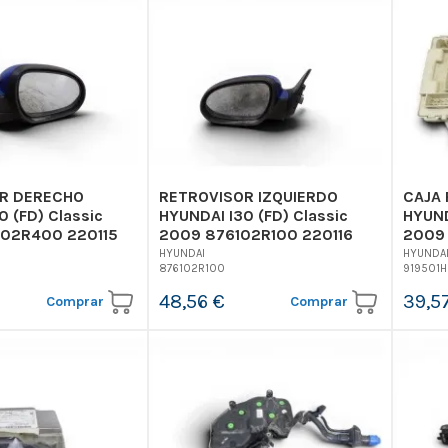
R DERECHO
RETROVISOR IZQUIERDO
CAJA 
0 (FD) Classic
HYUNDAI I30 (FD) Classic
HYUND
02R400 220115
2009 876102R100 220116
2009 
HYUNDAI
HYUNDA
876102R100
919501H
48,56 €
39,5
Comprar
Comprar