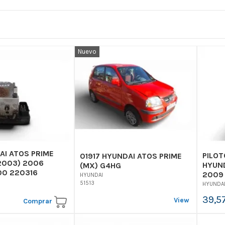
Nuevo
AI ATOS PRIME
PILO
01917 HYUNDAI ATOS PRIME
(2003) 2006
HYUND
(MX) G4HG
0 220316
2009 
HYUNDAI
51513
HYUNDA
39,5
View
Comprar