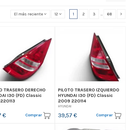
El más reciente primero
12
1
2
3
…
68
TO TRASERO DERECHO
PILOTO TRASERO IZQUIERDO
AI I30 (FD) Classic
HYUNDAI I30 (FD) Classic
220113
2009 220114
I
HYUNDAI
7 €
39,57 €
Comprar
Comprar