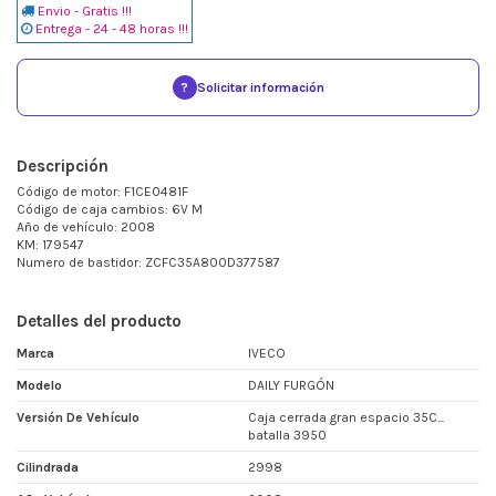
Envio - Gratis !!!
Entrega - 24 - 48 horas !!!
?
Solicitar información
Descripción
Código de motor: F1CE0481F
Código de caja cambios: 6V M
Año de vehículo: 2008
KM: 179547
Numero de bastidor: ZCFC35A800D377587
Detalles del producto
Marca
IVECO
Modelo
DAILY FURGÓN
Versión De Vehículo
Caja cerrada gran espacio 35C...
batalla 3950
Cilindrada
2998