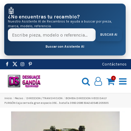
🤖
¿No encuentras tu recambio?
Nuestro Asistente AI de Recambios te ayuda a buscar por pieza,
marca, modelo, referencia.
BUSCAR AI
Buscar con Asistente AI
Contáctenos
0
Inicio
Pіezas
DIRECCION / TRANSMISION
BOMBA DIRECCION IVECO DAILY
FURGÓN Caja cerrada gran espacio 35C... batalla 3950 2008 504243548 205935