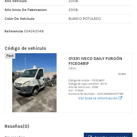
Año Vehículo
2008
Año Inicio De Fabricacion
2006
Color De Vehículo
BLANCO ROTULADO
Referencia
504243548
Código de vehículo
Pack
01391 IVECO DAILY FURGÓN
F1CE0481F
IVECO
50983
Código de motor - F1CE0481F
Código de caja cambios - 6V M
Año de vehículo - 2008
KM - 179547
Numero de bastidor - ZCFC35A800D377587
Ver toda la información
Reseñas
(0)