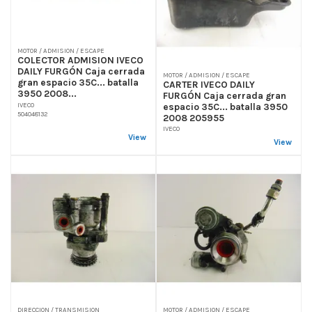
MOTOR / ADMISION / ESCAPE
COLECTOR ADMISION IVECO
DAILY FURGÓN Caja cerrada
MOTOR / ADMISION / ESCAPE
gran espacio 35C... batalla
CARTER IVECO DAILY
3950 2008...
FURGÓN Caja cerrada gran
IVECO
espacio 35C... batalla 3950
504048132
2008 205955
IVECO
View
View
DIRECCION / TRANSMISION
MOTOR / ADMISION / ESCAPE