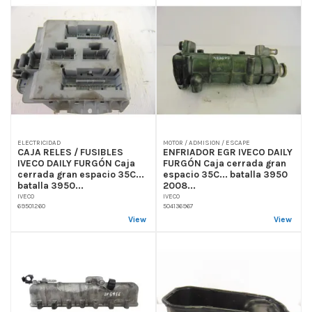
ELECTRICIDAD
MOTOR / ADMISION / ESCAPE
CAJA RELES / FUSIBLES
ENFRIADOR EGR IVECO DAILY
IVECO DAILY FURGÓN Caja
FURGÓN Caja cerrada gran
cerrada gran espacio 35C...
espacio 35C... batalla 3950
batalla 3950...
2008...
IVECO
IVECO
69501260
504136967
View
View