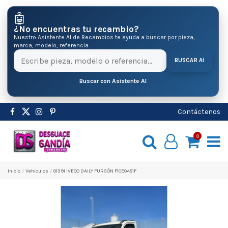
🤖
¿No encuentras tu recambio?
Nuestro Asistente AI de Recambios te ayuda a buscar por pieza,
marca, modelo, referencia.
BUSCAR AI
Buscar con Asistente AI
Contáctenos
0
Inicio
Vehiculos
01391 IVECO DAILY FURGÓN F1CE0481F