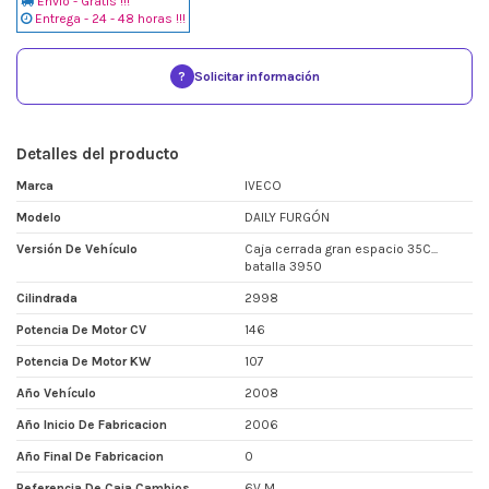
Envio - Gratis !!!
Entrega - 24 - 48 horas !!!
?
Solicitar información
Detalles del producto
Marca
IVECO
Modelo
DAILY FURGÓN
Versión De Vehículo
Caja cerrada gran espacio 35C...
batalla 3950
Cilindrada
2998
Potencia De Motor CV
146
Potencia De Motor KW
107
Año Vehículo
2008
Año Inicio De Fabricacion
2006
Año Final De Fabricacion
0
Referencia De Caja Cambios
6V M