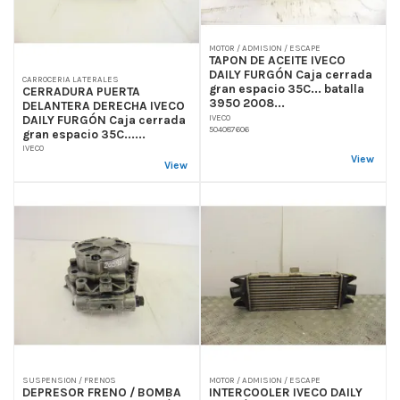
MOTOR / ADMISION / ESCAPE
TAPON DE ACEITE IVECO
DAILY FURGÓN Caja cerrada
CARROCERIA LATERALES
gran espacio 35C... batalla
CERRADURA PUERTA
3950 2008...
DELANTERA DERECHA IVECO
DAILY FURGÓN Caja cerrada
IVECO
504087606
gran espacio 35C......
IVECO
View
View
SUSPENSION / FRENOS
MOTOR / ADMISION / ESCAPE
DEPRESOR FRENO / BOMBA
INTERCOOLER IVECO DAILY