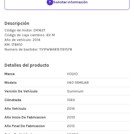
?
Solicitar información
Descripción
Código de motor: D4162T
Código de caja cambios: 6V M
Año de vehículo: 2014
KM: 178410
Numero de bastidor: YV1FW8481E1191578
Detalles del producto
Marca
VOLVO
Modelo
V60 FAMILIAR
Versión De Vehículo
Summum
Cilindrada
1560
Año Vehículo
2014
Año Inicio De Fabricacion
2010
Año Final De Fabricacion
2015