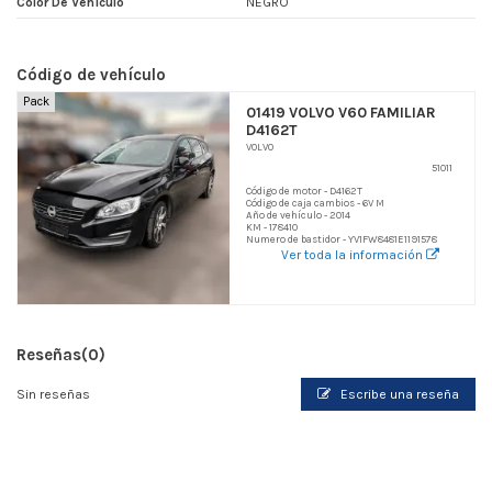
Color De Vehículo
NEGRO
Código de vehículo
Pack
01419 VOLVO V60 FAMILIAR
D4162T
VOLVO
51011
Código de motor - D4162T
Código de caja cambios - 6V M
Año de vehículo - 2014
KM - 178410
Numero de bastidor - YV1FW8481E1191578
Ver toda la información
Reseñas
(0)
Sin reseñas
Escribe una reseña