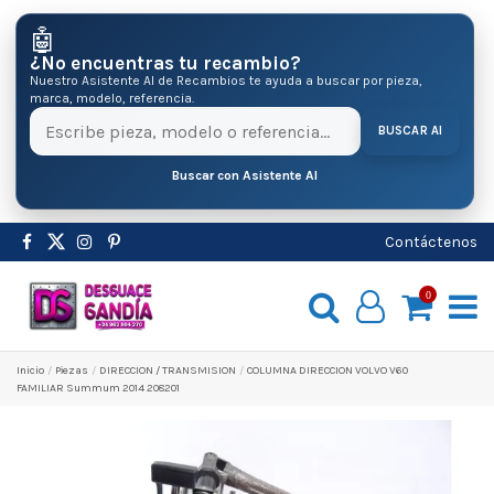
🤖
¿No encuentras tu recambio?
Nuestro Asistente AI de Recambios te ayuda a buscar por pieza,
marca, modelo, referencia.
BUSCAR AI
Buscar con Asistente AI
Contáctenos
0
Inicio
Pіezas
DIRECCION / TRANSMISION
COLUMNA DIRECCION VOLVO V60
FAMILIAR Summum 2014 208201