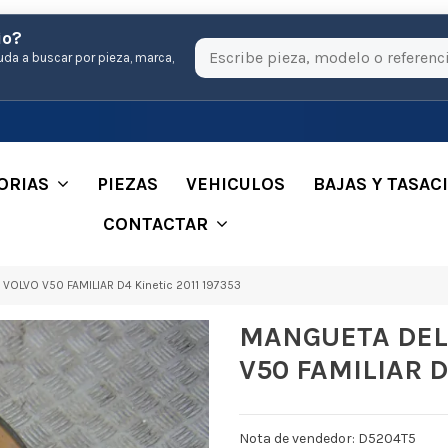
io?
uda a buscar por pieza, marca,
ORIAS
PIEZAS
VEHICULOS
BAJAS Y TASAC
CONTACTAR
LVO V50 FAMILIAR D4 Kinetic 2011 197353
MANGUETA DEL
V50 FAMILIAR D4
Nota de vendedor: D5204T5