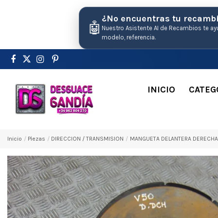
¿No encuentras tu recamb
🤖
Nuestro Asistente AI de Recambios te ay
modelo, referencia.
INICIO
CATEG
Inicio
Pіezas
DIRECCION / TRANSMISION
MANGUETA DELANTERA DERECHA VO