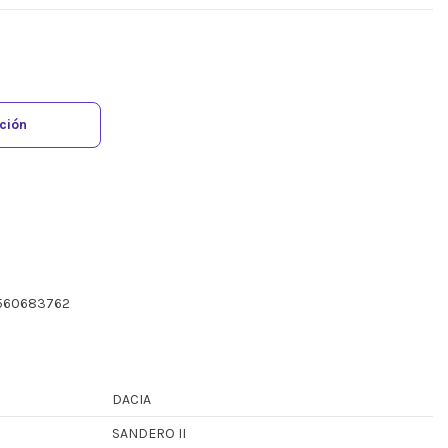
ación
C560683762
DACIA
SANDERO II