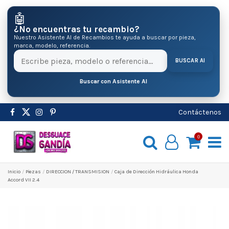
🤖
¿No encuentras tu recambio?
Nuestro Asistente AI de Recambios te ayuda a buscar por pieza,
marca, modelo, referencia.
BUSCAR AI
Buscar con Asistente AI
Contáctenos
0
Inicio
Pіezas
DIRECCION / TRANSMISION
Caja de Dirección Hidráulica Honda
Accord VII 2.4