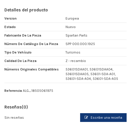
Detalles del producto
Version
Europea
Estado
Nuevo
Fabricante De La Pieza
Spartan Parts
Número De Catálogo De La Pieza
SPP 000.000.1925
Tipo De Vehículo
Turismos
Calidad De La Pieza
Z - recambio
Números Originales Compatibles
53601SDAA01, 53601SDAA04,
53601SDAA05, 53601-SDA-A01,
53601-SDA-A04, 53601-SDA-A05
Referencia
ALG_18505061975
Reseñas
(0)
Sin reseñas
Escribe una reseña