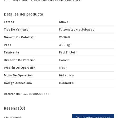
comparar visualmente la pieza antes de la instalación.
Detalles del producto
Estado
Nuevo
Tipo De Vehículo
Furgonetas y autobuses
Número De Catálogo
197646
Peso
3.00 kg
Fabricante
Febi Bilstein
Dirección De Rotación
Horaria
Presión De Operación
11 bar
Modo De Operación
Hidráulico
Código Arancelario
84136080
Referencia
ALG_18709099852
Reseñas
(0)
Sin reseñas
Escribe una reseña