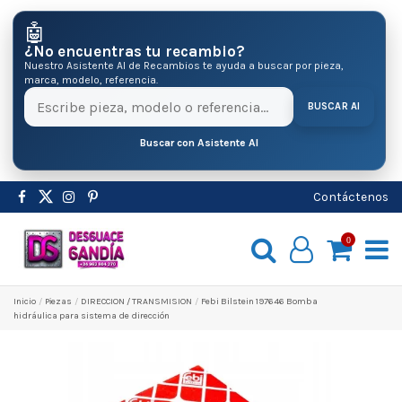
🤖
¿No encuentras tu recambio?
Nuestro Asistente AI de Recambios te ayuda a buscar por pieza,
marca, modelo, referencia.
BUSCAR AI
Buscar con Asistente AI
Contáctenos
0
Inicio
Pіezas
DIRECCION / TRANSMISION
Febi Bilstein 197646 Bomba
hidráulica para sistema de dirección