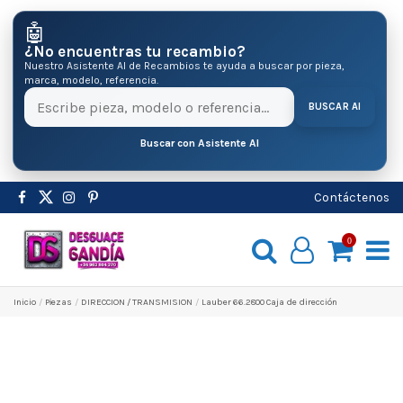
🤖
¿No encuentras tu recambio?
Nuestro Asistente AI de Recambios te ayuda a buscar por pieza,
marca, modelo, referencia.
BUSCAR AI
Buscar con Asistente AI
Contáctenos
0
Inicio
Pіezas
DIRECCION / TRANSMISION
Lauber 66.2800 Caja de dirección