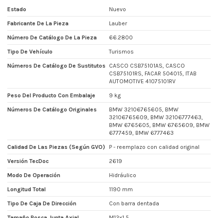
Estado
Nuevo
Fabricante De La Pieza
Lauber
Número De Catálogo De La Pieza
66.2800
Tipo De Vehículo
Turismos
Números De Catálogo De Sustitutos
CASCO CSB75101AS, CASCO
CSB75101RS, FACAR 504015, ITAB
AUTOMOTIVE 41075101RV
Peso Del Producto Con Embalaje
9 kg
Números De Catálogo Originales
BMW 32106765605, BMW
32106765609, BMW 32106777463,
BMW 6765605, BMW 6765609, BMW
6777459, BMW 6777463
Calidad De Las Piezas (según GVO)
P - reemplazo con calidad original
Versión TecDoc
2619
Modo De Operación
Hidráulico
Longitud Total
1190 mm
Tipo De Caja De Dirección
Con barra dentada
Tamaño Rosca Junta Axial
M12x1,5