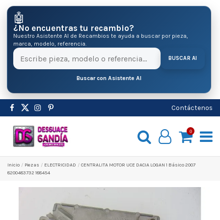
🤖
¿No encuentras tu recambio?
Nuestro Asistente AI de Recambios te ayuda a buscar por pieza,
marca, modelo, referencia.
BUSCAR AI
Buscar con Asistente AI
Contáctenos
0
Inicio
Pіezas
ELECTRICIDAD
CENTRALITA MOTOR UCE DACIA LOGAN 1 Básico 2007
8200483732 188454