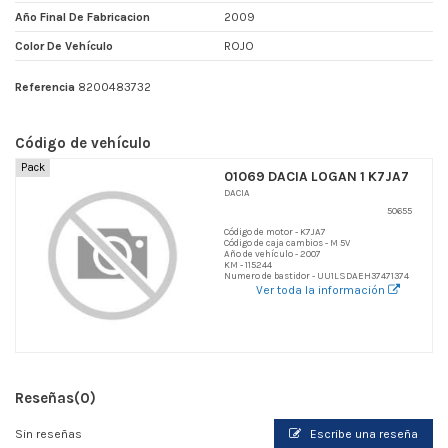
Año Final De Fabricacion
2009
Color De Vehículo
ROJO
Referencia
8200483732
Código de vehículo
Pack
01069 DACIA LOGAN 1 K7JA7
DACIA
50655
Código de motor - K7JA7
Código de caja cambios - M 5V
Año de vehículo - 2007
KM - 115244
Numero de bastidor - UU1LSDAEH37471374
Ver toda la información
Reseñas
(0)
Sin reseñas
Escribe una reseña