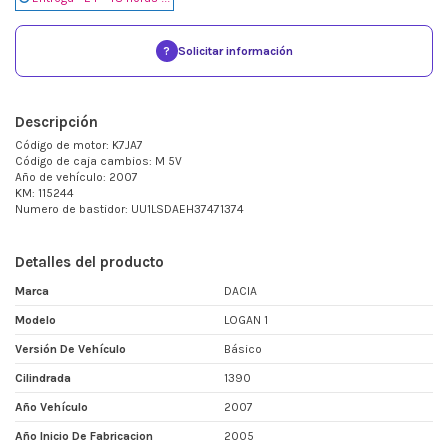
?
Solicitar información
Descripción
Código de motor: K7JA7
Código de caja cambios: M 5V
Año de vehículo: 2007
KM: 115244
Numero de bastidor: UU1LSDAEH37471374
Detalles del producto
Marca
DACIA
Modelo
LOGAN 1
Versión De Vehículo
Básico
Cilindrada
1390
Año Vehículo
2007
Año Inicio De Fabricacion
2005