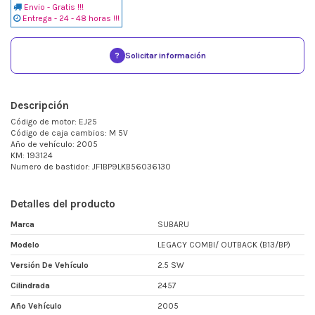
Envio - Gratis !!!
Entrega - 24 - 48 horas !!!
?
Solicitar información
Descripción
Código de motor: EJ25
Código de caja cambios: M 5V
Año de vehículo: 2005
KM: 193124
Numero de bastidor: JF1BP9LKB56036130
Detalles del producto
Marca
SUBARU
Modelo
LEGACY COMBI/ OUTBACK (B13/BP)
Versión De Vehículo
2.5 SW
Cilindrada
2457
Año Vehículo
2005