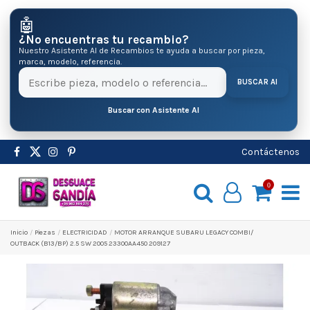
🤖
¿No encuentras tu recambio?
Nuestro Asistente AI de Recambios te ayuda a buscar por pieza,
marca, modelo, referencia.
BUSCAR AI
Buscar con Asistente AI
Contáctenos
0
Inicio
Pіezas
ELECTRICIDAD
MOTOR ARRANQUE SUBARU LEGACY COMBI/
OUTBACK (B13/BP) 2.5 SW 2005 23300AA450 209127