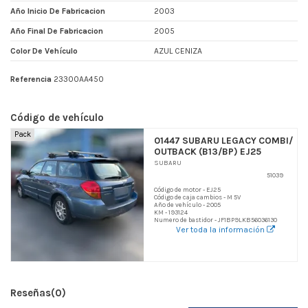
Año Inicio De Fabricacion
2003
Año Final De Fabricacion
2005
Color De Vehículo
AZUL CENIZA
Referencia
23300AA450
Código de vehículo
Pack
01447 SUBARU LEGACY COMBI/
OUTBACK (B13/BP) EJ25
SUBARU
51039
Código de motor - EJ25
Código de caja cambios - M 5V
Año de vehículo - 2005
KM - 193124
Numero de bastidor - JF1BP9LKB56036130
Ver toda la información
Reseñas
(0)