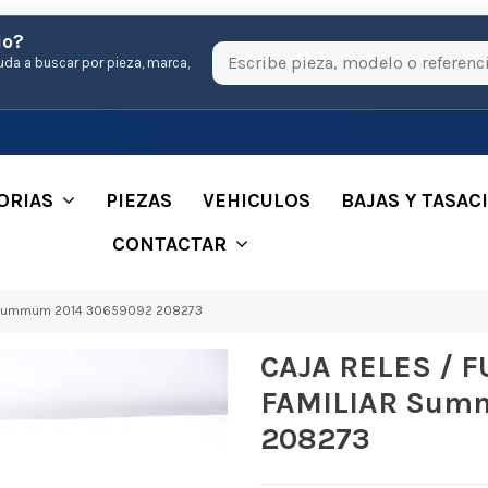
io?
uda a buscar por pieza, marca,
ORIAS
PIEZAS
VEHICULOS
BAJAS Y TASAC
CONTACTAR
R Summum 2014 30659092 208273
CAJA RELES / 
FAMILIAR Sum
208273