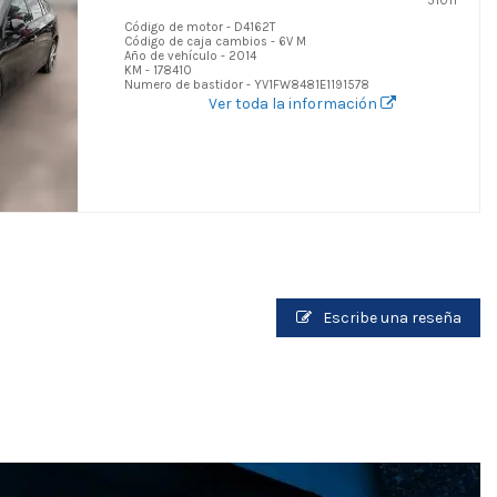
51011
Código de motor - D4162T
Código de caja cambios - 6V M
Año de vehículo - 2014
KM - 178410
Numero de bastidor - YV1FW8481E1191578
Ver toda la información
Escribe una reseña