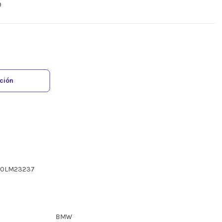
9
ación
090LM23237
BMW