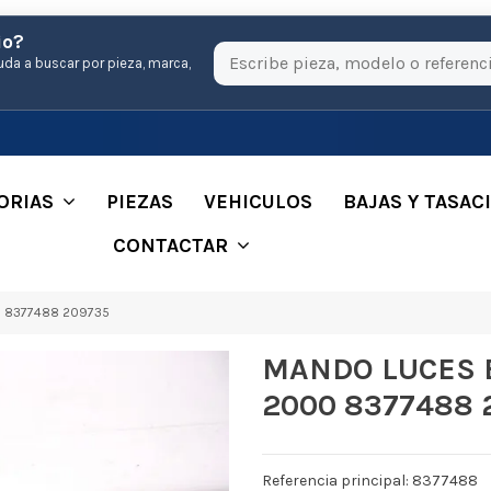
io?
uda a buscar por pieza, marca,
ORIAS
PIEZAS
VEHICULOS
BAJAS Y TASAC
CONTACTAR
0 8377488 209735
MANDO LUCES B
2000 8377488 
Referencia principal: 8377488