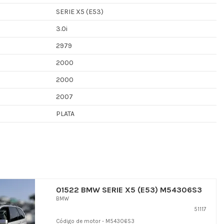
SERIE X5 (E53)
3.0i
2979
2000
2000
2007
PLATA
01522 BMW SERIE X5 (E53) M54306S3
BMW
51117
Código de motor - M54306S3