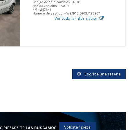
Código de caja cambios - AUTO
Año de vehículo - 2000
KM - 243641
Numero de bastidor - WBAFA51090LM23237
Ver toda la información
Escribe una reseña
Solicitar pieza
S PIEZAS?
TE LAS BUSCAMOS