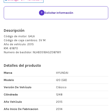
?
Solicitar información
Descripción
Código de motor: G4LA
Código de caja cambios: 5V M
Año de vehículo: 2015
KM: 61870
Numero de bastidor: NLHB351BAGZ087811
Detalles del producto
Marca
HYUNDAI
Modelo
I20 (GB)
Versión De Vehículo
Clásico
Cilindrada
1248
Año Vehículo
2015
Año Inicio De Fabricacion
2014