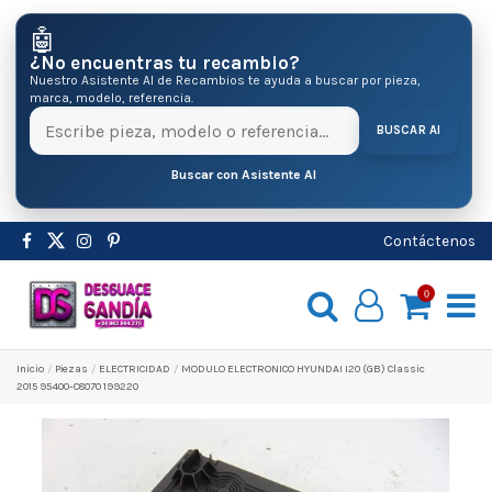
🤖
¿No encuentras tu recambio?
Nuestro Asistente AI de Recambios te ayuda a buscar por pieza,
marca, modelo, referencia.
BUSCAR AI
Buscar con Asistente AI
Contáctenos
0
Inicio
Pіezas
ELECTRICIDAD
MODULO ELECTRONICO HYUNDAI I20 (GB) Classic
2015 95400-C8070 199220