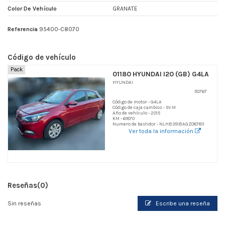
Color De Vehículo
GRANATE
Referencia
95400-C8070
Código de vehículo
Pack
01180 HYUNDAI I20 (GB) G4LA
HYUNDAI
50767
Código de motor - G4LA
Código de caja cambios - 5V M
Año de vehículo - 2015
KM - 61870
Numero de bastidor - NLHB351BAGZ087811
Ver toda la información
Reseñas
(0)
Sin reseñas
Escribe una reseña