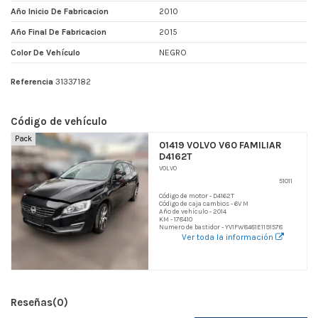
Año Inicio De Fabricacion
2010
Año Final De Fabricacion
2015
Color De Vehículo
NEGRO
Referencia
31337182
Código de vehículo
Pack
01419 VOLVO V60 FAMILIAR
D4162T
VOLVO
51011
Código de motor - D4162T
Código de caja cambios - 6V M
Año de vehículo - 2014
KM - 178410
Numero de bastidor - YV1FW8481E1191578
Ver toda la información
Reseñas
(0)