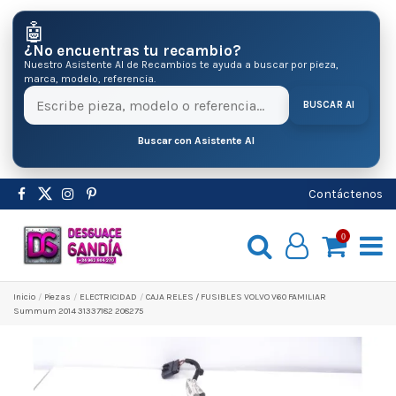
🤖
¿No encuentras tu recambio?
Nuestro Asistente AI de Recambios te ayuda a buscar por pieza,
marca, modelo, referencia.
BUSCAR AI
Buscar con Asistente AI
Contáctenos
0
Inicio
Pіezas
ELECTRICIDAD
CAJA RELES / FUSIBLES VOLVO V60 FAMILIAR
Summum 2014 31337182 208275