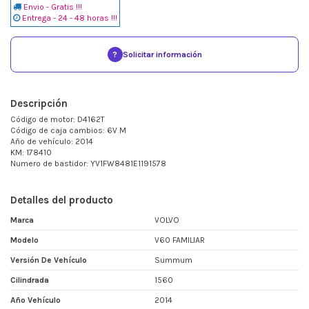
Envio - Gratis !!!
Entrega - 24 - 48 horas !!!
?
Solicitar información
Descripción
Código de motor: D4162T
Código de caja cambios: 6V M
Año de vehículo: 2014
KM: 178410
Numero de bastidor: YV1FW8481E1191578
Detalles del producto
Marca
VOLVO
Modelo
V60 FAMILIAR
Versión De Vehículo
Summum
Cilindrada
1560
Año Vehículo
2014