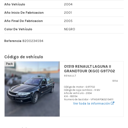
Año Vehículo
2004
Año Inicio De Fabricacion
2001
Año Final De Fabricacion
2005
Color De Vehículo
NEGRO
Referencia
8200234594
Código de vehículo
Pack
01519 RENAULT LAGUNA II
GRANDTOUR (KG0) G9T702
RENAULT
51114
Código de motor - G9T702
Código de caja cambios - M 6V
Año de vehículo - 2004
KM - 180154
Numero de bastidor - VF1KGRF0632194111
Ver toda la información