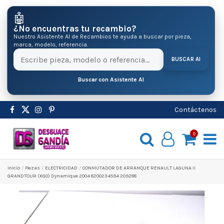
🤖
¿No encuentras tu recambio?
Nuestro Asistente AI de Recambios te ayuda a buscar por pieza,
marca, modelo, referencia.
BUSCAR AI
Buscar con Asistente AI
Contáctenos
0
Inicio
Pіezas
ELECTRICIDAD
CONMUTADOR DE ARRANQUE RENAULT LAGUNA II
GRANDTOUR (KG0) Dynamique 2004 8200234594 209288