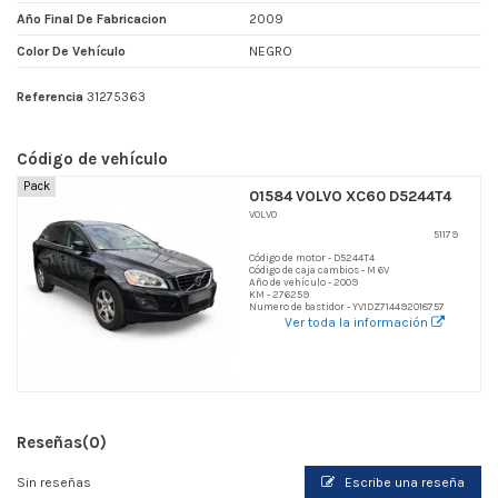
Año Final De Fabricacion
2009
Color De Vehículo
NEGRO
Referencia
31275363
Código de vehículo
Pack
01584 VOLVO XC60 D5244T4
VOLVO
51179
Código de motor - D5244T4
Código de caja cambios - M 6V
Año de vehículo - 2009
KM - 276259
Numero de bastidor - YV1DZ714492018757
Ver toda la información
Reseñas
(0)
Sin reseñas
Escribe una reseña