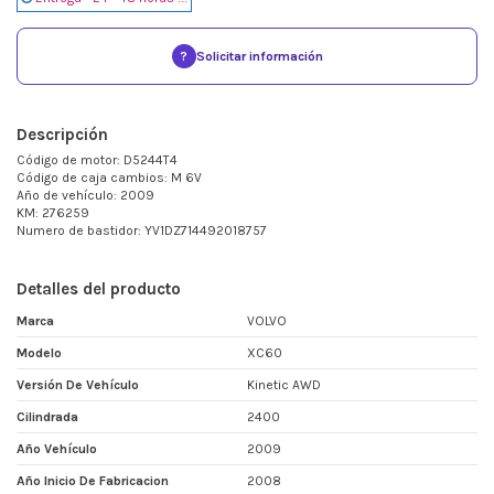
?
Solicitar información
Descripción
Código de motor: D5244T4
Código de caja cambios: M 6V
Año de vehículo: 2009
KM: 276259
Numero de bastidor: YV1DZ714492018757
Detalles del producto
Marca
VOLVO
Modelo
XC60
Versión De Vehículo
Kinetic AWD
Cilindrada
2400
Año Vehículo
2009
Año Inicio De Fabricacion
2008