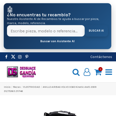
🤖
¿No encuentras tu recambio?
Nuestro Asistente AI de Recambios te ayuda a buscar por pieza,
marca, modelo, referencia.
BUSCAR AI
Buscar con Asistente AI
Contáctenos
0
Inicio
Pіezas
ELECTRICIDAD
ANILLO AIRBAG VOLVO XC60 Kinetic AWD 2009
31275363 211746