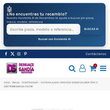
🤖
¿No encuentras tu recambio?
Nuestro Asistente AI de Recambios te ayuda a buscar por pieza,
marca, modelo, referencia.
BUSCAR AI
Buscar con Asistente AI
Contáctenos
0
Inicio
Pіezas
ELECTRICIDAD
SISTEMA AUDIO / RADIO CD DODGE CALIBER (PM) S
2007 P05064362AA 212256