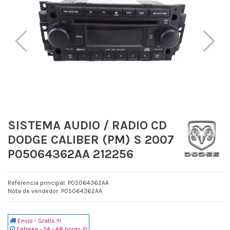
SISTEMA AUDIO / RADIO CD
DODGE CALIBER (PM) S 2007
P05064362AA 212256
Referencia principal: P05064362AA
Nota de vendedor: P05064362AA
Envio - Gratis !!!
Entrega - 24 - 48 horas !!!