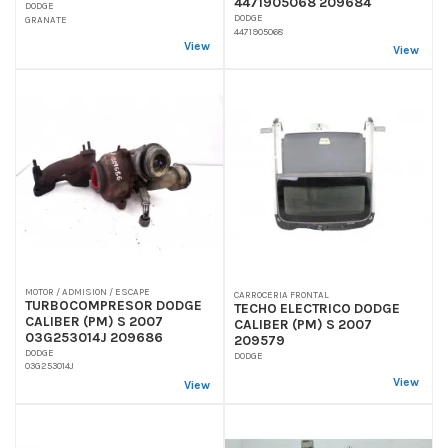
4471905068 209684
DODGE
DODGE
GRANATE
4471905068
View
View
MOTOR / ADMISION / ESCAPE
CARROCERIA FRONTAL
TURBOCOMPRESOR DODGE
TECHO ELECTRICO DODGE
CALIBER (PM) S 2007
CALIBER (PM) S 2007
03G253014J 209686
209579
DODGE
DODGE
03G253014J
View
View