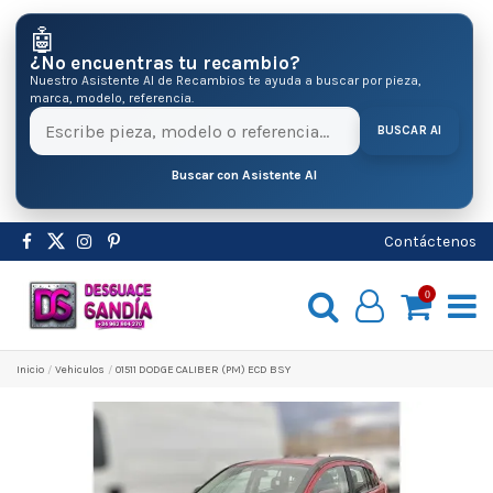
🤖
¿No encuentras tu recambio?
Nuestro Asistente AI de Recambios te ayuda a buscar por pieza,
marca, modelo, referencia.
BUSCAR AI
Buscar con Asistente AI
Contáctenos
0
Inicio
Vehiculos
01511 DODGE CALIBER (PM) ECD BSY