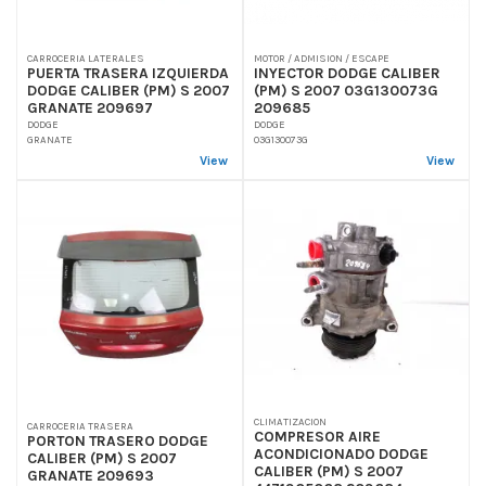
CARROCERIA LATERALES
MOTOR / ADMISION / ESCAPE
PUERTA TRASERA IZQUIERDA
INYECTOR DODGE CALIBER
DODGE CALIBER (PM) S 2007
(PM) S 2007 03G130073G
GRANATE 209697
209685
DODGE
DODGE
GRANATE
03G130073G
View
View
CLIMATIZACION
CARROCERIA TRASERA
COMPRESOR AIRE
PORTON TRASERO DODGE
ACONDICIONADO DODGE
CALIBER (PM) S 2007
CALIBER (PM) S 2007
GRANATE 209693