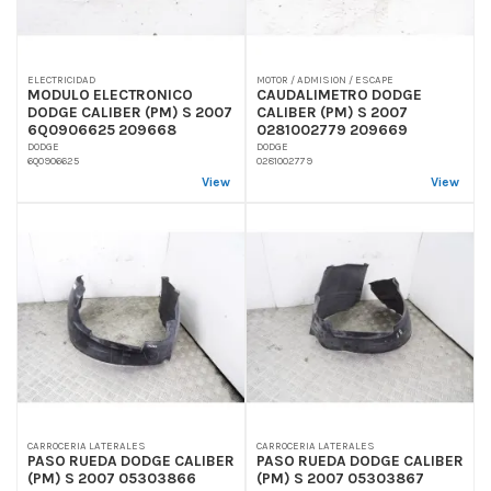
ELECTRICIDAD
MOTOR / ADMISION / ESCAPE
MODULO ELECTRONICO
CAUDALIMETRO DODGE
DODGE CALIBER (PM) S 2007
CALIBER (PM) S 2007
6Q0906625 209668
0281002779 209669
DODGE
DODGE
6Q0906625
0281002779
View
View
CARROCERIA LATERALES
CARROCERIA LATERALES
PASO RUEDA DODGE CALIBER
PASO RUEDA DODGE CALIBER
(PM) S 2007 05303866
(PM) S 2007 05303867