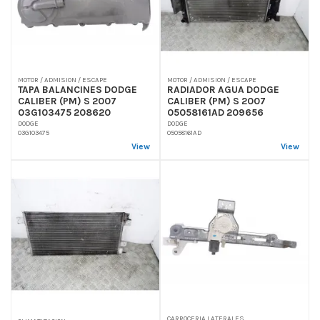
MOTOR / ADMISION / ESCAPE
MOTOR / ADMISION / ESCAPE
TAPA BALANCINES DODGE
RADIADOR AGUA DODGE
CALIBER (PM) S 2007
CALIBER (PM) S 2007
03G103475 208620
05058161AD 209656
DODGE
DODGE
03G103475
05058161AD
View
View
CARROCERIA LATERALES