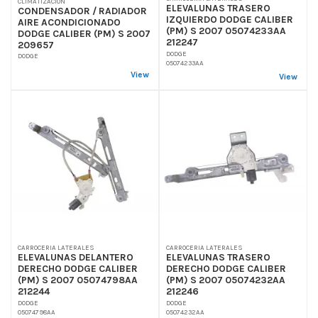
CLIMATIZACION
ELEVALUNAS TRASERO
CONDENSADOR / RADIADOR
IZQUIERDO DODGE CALIBER
AIRE ACONDICIONADO
(PM) S 2007 05074233AA
DODGE CALIBER (PM) S 2007
212247
209657
DODGE
DODGE
05074233AA
View
View
CARROCERIA LATERALES
CARROCERIA LATERALES
ELEVALUNAS DELANTERO
ELEVALUNAS TRASERO
DERECHO DODGE CALIBER
DERECHO DODGE CALIBER
(PM) S 2007 05074798AA
(PM) S 2007 05074232AA
212244
212246
DODGE
DODGE
05074798AA
05074232AA