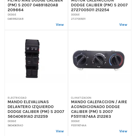
(PM) S 2007 04891820AB
DODGE CALIBER (PM) S 2007
209664
2727005011 212254
DODGE
DODGE
04891820AB
2727005011
View
View
ELECTRICIDAD
CLIMATIZACION
MANDO ELEVALUNAS
MANDO CALEFACCION / AIRE
DELANTERO IZQUIERDO
ACONDICIONADO DODGE
DODGE CALIBER (PM) S 2007
CALIBER (PM) S 2007
56040691AD 212259
P55111874AA 212263
DODGE
DODGE
56040691AD
P55111874AA
View
View