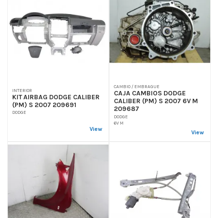
CAMBIO / EMBRAGUE
INTERIOR
CAJA CAMBIOS DODGE
KIT AIRBAG DODGE CALIBER
CALIBER (PM) S 2007 6V M
(PM) S 2007 209691
209687
DODGE
DODGE
6V M
View
View