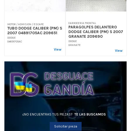
CARROCERIA FRONTAL
MOTOR / ADMISION / ESCAPE
PARAGOLPES DELANTERO
TUBO DODGE CALIBER (PM) S
DODGE CALIBER (PM) S 2007
2007 04891705AC 209651
GRANATE 209690
DODGE
DODGE
04891705AC
GRANATE
View
View
¿NO ENCUENTRAS TUS PIEZAS?
TE LAS BUSCAMOS
Solicitar pieza