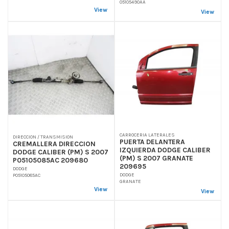
05105490AA
View
View
CARROCERIA LATERALES
DIRECCION / TRANSMISION
PUERTA DELANTERA
CREMALLERA DIRECCION
IZQUIERDA DODGE CALIBER
DODGE CALIBER (PM) S 2007
(PM) S 2007 GRANATE
P05105085AC 209680
209695
DODGE
DODGE
P05105085AC
GRANATE
View
View