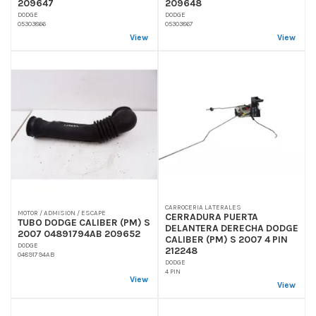
209647
209648
DODGE
DODGE
05303866
05303867
View
View
CARROCERIA LATERALES
MOTOR / ADMISION / ESCAPE
CERRADURA PUERTA
TUBO DODGE CALIBER (PM) S
DELANTERA DERECHA DODGE
2007 04891794AB 209652
CALIBER (PM) S 2007 4 PIN
DODGE
212248
04891794AB
DODGE
4 PIN
View
View