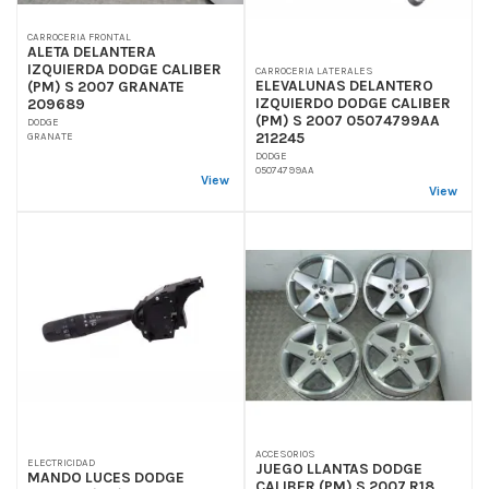
CARROCERIA FRONTAL
ALETA DELANTERA
IZQUIERDA DODGE CALIBER
CARROCERIA LATERALES
ELEVALUNAS DELANTERO
(PM) S 2007 GRANATE
IZQUIERDO DODGE CALIBER
209689
(PM) S 2007 05074799AA
DODGE
212245
GRANATE
DODGE
05074799AA
View
View
ACCESORIOS
ELECTRICIDAD
JUEGO LLANTAS DODGE
MANDO LUCES DODGE
CALIBER (PM) S 2007 R18