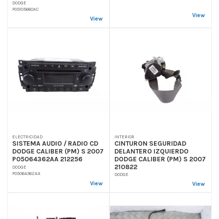
DODGE
P05105660AC
View
View
INTERIOR
ELECTRICIDAD
CINTURON SEGURIDAD
SISTEMA AUDIO / RADIO CD
DELANTERO IZQUIERDO
DODGE CALIBER (PM) S 2007
DODGE CALIBER (PM) S 2007
P05064362AA 212256
210822
DODGE
P05064362AA
DODGE
View
View