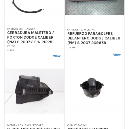
CARROCERIA TRASERA
CARROCERIA FRONTAL
CERRADURA MALETERO /
REFUERZO PARAGOLPES
PORTON DODGE CALIBER
DELANTERO DODGE CALIBER
(PM) S 2007 2 PIN 212251
(PM) S 2007 209659
DODGE
DODGE
2 PIN
View
View
MOTOR / ADMISION / ESCAPE
CLIMATIZACION
FILTRO AIRE DODGE CALIBER
MOTOR CALEFACCION