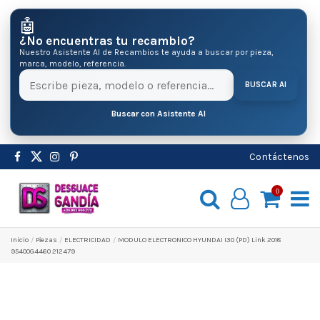
🤖
¿No encuentras tu recambio?
Nuestro Asistente AI de Recambios te ayuda a buscar por pieza,
marca, modelo, referencia.
BUSCAR AI
Buscar con Asistente AI
Contáctenos
0
Inicio
Pіezas
ELECTRICIDAD
MODULO ELECTRONICO HYUNDAI I30 (PD) Link 2018
95400G4460 212479