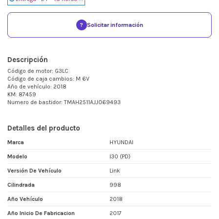
?
Solicitar información
Descripción
Código de motor: G3LC
Código de caja cambios: M 6V
Año de vehículo: 2018
KM: 87459
Numero de bastidor: TMAH2511AJJ069493
Detalles del producto
Marca
HYUNDAI
Modelo
I30 (PD)
Versión De Vehículo
Link
Cilindrada
998
Año Vehículo
2018
Año Inicio De Fabricacion
2017