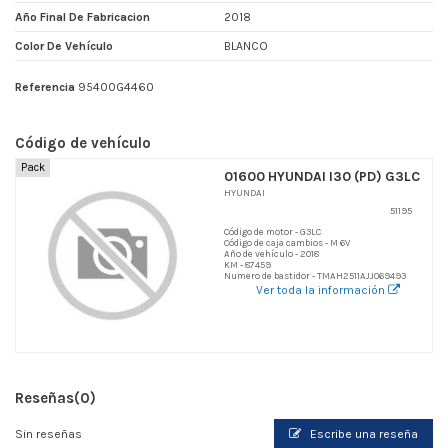
Año Final De Fabricacion
2018
Color De Vehículo
BLANCO
Referencia
95400G4460
Código de vehículo
Pack
01600 HYUNDAI I30 (PD) G3LC
HYUNDAI
51195
Código de motor - G3LC
Código de caja cambios - M 6V
Año de vehículo - 2018
KM - 87459
Numero de bastidor - TMAH2511AJJ069493
Ver toda la información
Reseñas
(0)
Sin reseñas
Escribe una reseña