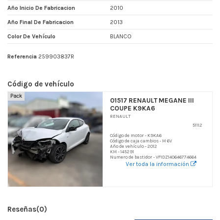
Año Inicio De Fabricacion
2010
Año Final De Fabricacion
2013
Color De Vehículo
BLANCO
Referencia
259903837R
Código de vehículo
Pack
01517 RENAULT MEGANE III
COUPE K9KA6
RENAULT
51112
Código de motor - K9KA6
Código de caja cambios - M 6V
Año de vehículo - 2012
KM - 145291
Numero de bastidor - VF1DZ140646774664
Ver toda la información
Reseñas
(0)