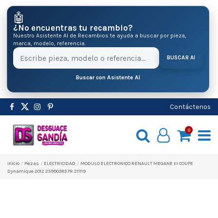
🤖
¿No encuentras tu recambio?
Nuestro Asistente AI de Recambios te ayuda a buscar por pieza,
marca, modelo, referencia.
BUSCAR AI
Buscar con Asistente AI
Contáctenos
0
Inicio
Pіezas
ELECTRICIDAD
MODULO ELECTRONICO RENAULT MEGANE III COUPE
Dynamique 2012 259903837R 211119