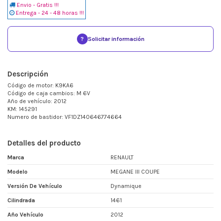
Envio - Gratis !!!
Entrega - 24 - 48 horas !!!
?
Solicitar información
Descripción
Código de motor: K9KA6
Código de caja cambios: M 6V
Año de vehículo: 2012
KM: 145291
Numero de bastidor: VF1DZ140646774664
Detalles del producto
Marca
RENAULT
Modelo
MEGANE III COUPE
Versión De Vehículo
Dynamique
Cilindrada
1461
Año Vehículo
2012