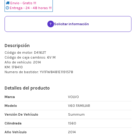
Envio - Gratis !!!
Entrega - 24 - 48 horas !!!
?
Solicitar información
Descripción
Código de motor: D4162T
Código de caja cambios: 6V M
Año de vehículo: 2014
KM: 178410
Numero de bastidor: YV1FW8481E1191578
Detalles del producto
Marca
VOLVO
Modelo
V60 FAMILIAR
Versión De Vehículo
Summum
Cilindrada
1560
Año Vehículo
2014