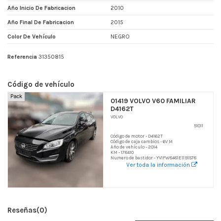
Año Inicio De Fabricacion
2010
Año Final De Fabricacion
2015
Color De Vehículo
NEGRO
Referencia
31350815
Código de vehículo
Pack
01419 VOLVO V60 FAMILIAR
D4162T
VOLVO
51011
Código de motor - D4162T
Código de caja cambios - 6V M
Año de vehículo - 2014
KM - 178410
Numero de bastidor - YV1FW8481E1191578
Ver toda la información
Reseñas
(0)