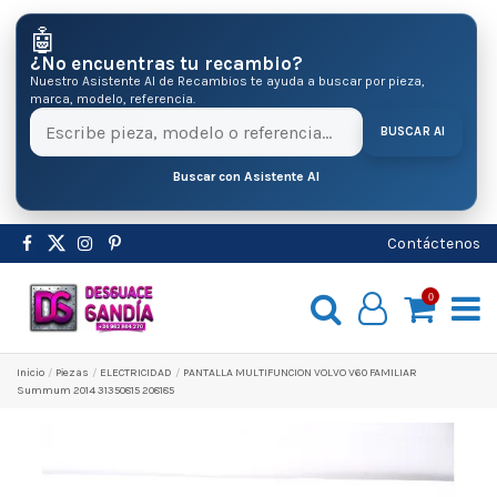
🤖
¿No encuentras tu recambio?
Nuestro Asistente AI de Recambios te ayuda a buscar por pieza,
marca, modelo, referencia.
BUSCAR AI
Buscar con Asistente AI
Contáctenos
0
Inicio
Pіezas
ELECTRICIDAD
PANTALLA MULTIFUNCION VOLVO V60 FAMILIAR
Summum 2014 31350815 208185