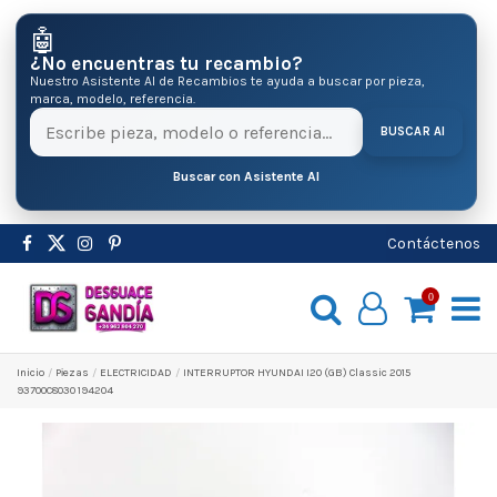
🤖
¿No encuentras tu recambio?
Nuestro Asistente AI de Recambios te ayuda a buscar por pieza,
marca, modelo, referencia.
BUSCAR AI
Buscar con Asistente AI
Contáctenos
0
Inicio
Pіezas
ELECTRICIDAD
INTERRUPTOR HYUNDAI I20 (GB) Classic 2015
93700C8030 194204