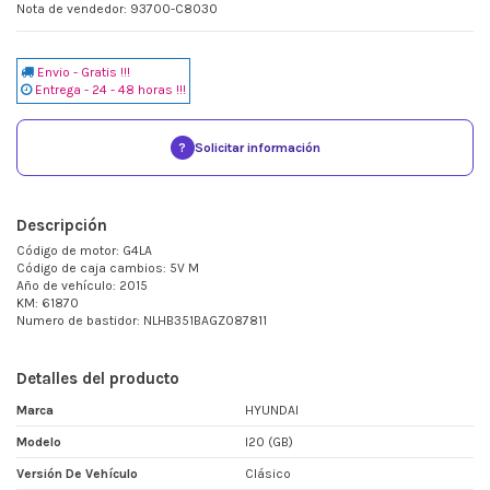
Nota de vendedor: 93700-C8030
Envio - Gratis !!!
Entrega - 24 - 48 horas !!!
?
Solicitar información
Descripción
Código de motor: G4LA
Código de caja cambios: 5V M
Año de vehículo: 2015
KM: 61870
Numero de bastidor: NLHB351BAGZ087811
Detalles del producto
Marca
HYUNDAI
Modelo
I20 (GB)
Versión De Vehículo
Clásico