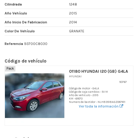
Cilindrada
1248
Año Vehículo
2015
Año Inicio De Fabricacion
2014
Color De Vehículo
GRANATE
Referencia
93700C8030
Código de vehículo
Pack
01180 HYUNDAI I20 (GB) G4LA
HYUNDAI
50767
Código de motor - G4LA
Código de caja cambios - 5V M
Año de vehículo - 2015
KM - 61870
Numero de bastidor - NLHB351BAGZ087811
Ver toda la información