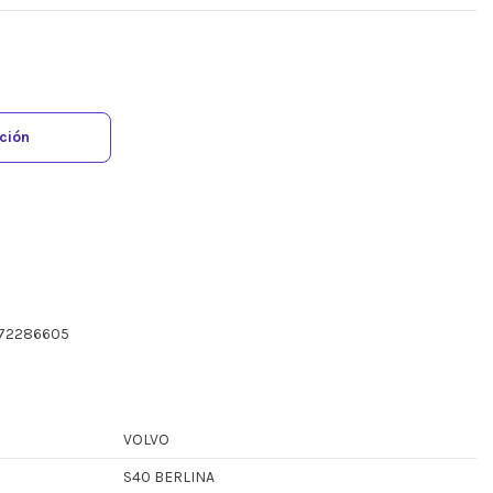
ación
272286605
VOLVO
S40 BERLINA