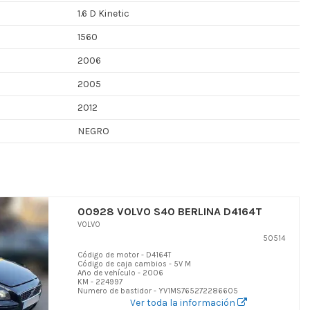
1.6 D Kinetic
1560
2006
2005
2012
NEGRO
00928 VOLVO S40 BERLINA D4164T
VOLVO
50514
Código de motor - D4164T
Código de caja cambios - 5V M
Año de vehículo - 2006
KM - 224997
Numero de bastidor - YV1MS765272286605
Ver toda la información