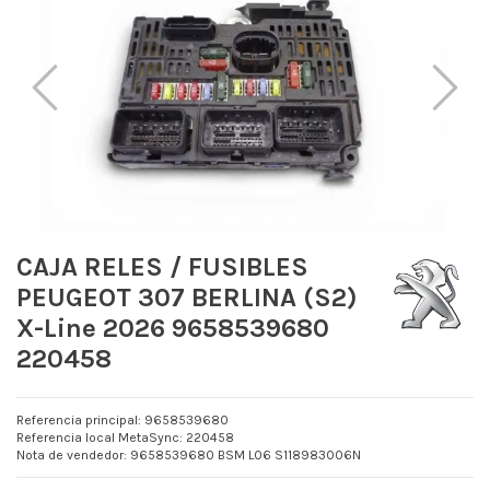
CAJA RELES / FUSIBLES
PEUGEOT 307 BERLINA (S2)
X-Line 2026 9658539680
220458
Referencia principal: 9658539680
Referencia local MetaSync: 220458
Nota de vendedor: 9658539680 BSM L06 S118983006N