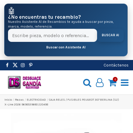
🤖
¿No encuentras tu recambio?
Nuestro Asistente AI de Recambios te ayuda a buscar por pieza,
marca, modelo, referencia.
BUSCAR AI
Buscar con Asistente AI
Contáctenos
0
Inicio
Pіezas
ELECTRICIDAD
CAJA RELES / FUSIBLES PEUGEOT 307 BERLINA (S2)
X-Line 2026 9658539680 220458