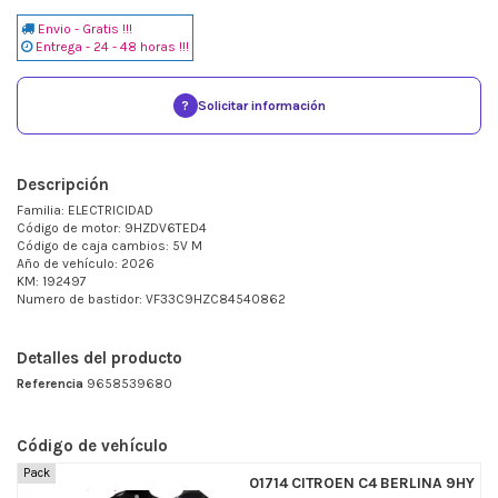
Envio - Gratis !!!
Entrega - 24 - 48 horas !!!
?
Solicitar información
Descripción
Familia: ELECTRICIDAD
Código de motor: 9HZDV6TED4
Código de caja cambios: 5V M
Año de vehículo: 2026
KM: 192497
Numero de bastidor: VF33C9HZC84540862
Detalles del producto
Referencia
9658539680
Código de vehículo
Pack
01714 CITROEN C4 BERLINA 9HY