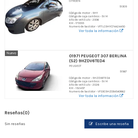
CITROEN
51309
Código de motor - 9HY
Código de caja cambios - 5V M
Año de vehículo - 2006
KM - 175555
Numero de bastidor - VF7LC9HYC74424450
Ver toda la información
Nuevo
01971 PEUGEOT 307 BERLINA
(S2) 9HZDV6TED4
PEUGEOT
51567
Código de motor - 9HZDV6TED4
Código de caja cambios - 5V M
Año de vehículo - 2026
KM - 192497
Numero de bastidor - VF33C9HZC84540862
Ver toda la información
Reseñas
(0)
Sin reseñas
Escribe una reseña