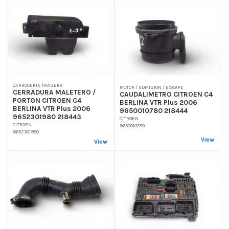
CARROCERIA TRASERA
MOTOR / ADMISION / ESCAPE
CERRADURA MALETERO /
CAUDALIMETRO CITROEN C4
PORTON CITROEN C4
BERLINA VTR Plus 2006
BERLINA VTR Plus 2006
9650010780 218444
9652301980 218443
CITROEN
CITROEN
9650010780
9652301980
View
View