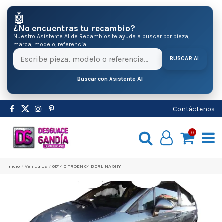
🤖
¿No encuentras tu recambio?
Nuestro Asistente AI de Recambios te ayuda a buscar por pieza,
marca, modelo, referencia.
BUSCAR AI
Buscar con Asistente AI
Contáctenos
0
Inicio
Vehiculos
01714 CITROEN C4 BERLINA 9HY