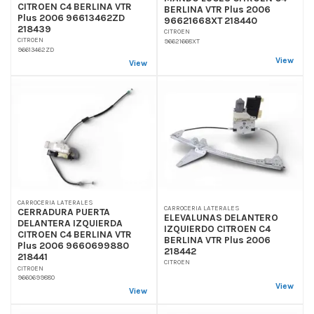
CITROEN C4 BERLINA VTR
BERLINA VTR Plus 2006
Plus 2006 96613462ZD
96621668XT 218440
218439
CITROEN
CITROEN
96621668XT
96613462ZD
View
View
CARROCERIA LATERALES
CARROCERIA LATERALES
CERRADURA PUERTA
ELEVALUNAS DELANTERO
DELANTERA IZQUIERDA
IZQUIERDO CITROEN C4
CITROEN C4 BERLINA VTR
BERLINA VTR Plus 2006
Plus 2006 9660699880
218442
218441
CITROEN
CITROEN
9660699880
View
View