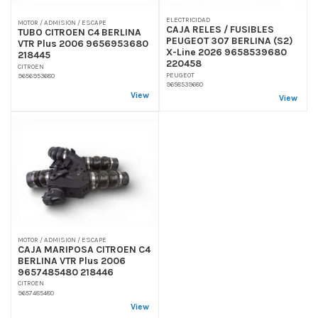
ELECTRICIDAD
MOTOR / ADMISION / ESCAPE
CAJA RELES / FUSIBLES
TUBO CITROEN C4 BERLINA
PEUGEOT 307 BERLINA (S2)
VTR Plus 2006 9656953680
X-Line 2026 9658539680
218445
220458
CITROEN
PEUGEOT
9656953680
9658539680
View
View
MOTOR / ADMISION / ESCAPE
CAJA MARIPOSA CITROEN C4
BERLINA VTR Plus 2006
9657485480 218446
CITROEN
9657485480
View