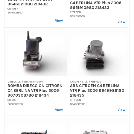
C4 BERLINA VTR Plus 2006
9646321880 218432
9651910980 218433
CITROEN
CITROEN
9646321880
9651910980
View
View
DIRECCION / TRANSMISION
SUSPENSION / FRENOS
BOMBA DIRECCION CITROEN
ABS CITROEN C4 BERLINA
C4 BERLINA VTR Plus 2006
VTR Plus 2006 9649988180
9670308780 218434
218435
CITROEN
CITROEN
9670308780
9649988180
View
View