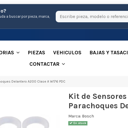
io?
uda a buscar por pieza, marca,
ORIAS
PIEZAS
VEHICULOS
BAJAS Y TASAC
CONTACTAR
hoques Delantero A200 Clase A W176 PDC
Kit de Sensore
Parachoques De
Marca:
Bosch
En stock