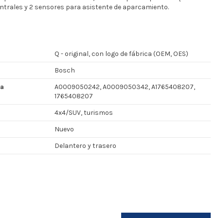
entrales y 2 sensores para asistente de aparcamiento.
Q - original, con logo de fábrica (OEM, OES)
Bosch
za
A0009050242, A0009050342, A1765408207,
1765408207
4x4/SUV, turismos
Nuevo
Delantero y trasero