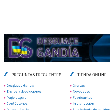
PREGUNTAS FRECUENTES
TIENDA ONLINE
Desguace Gandia
Ofertas
Envíos y devoluciones
Novedades
Pago seguro
Fabricantes
Contáctenos
Iniciar sesión
Mapa del sitio
Seguimiento de pedidos