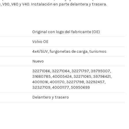
, V90, V60 y V40. Instalación en parte delantera y trasera.
Original con logo del fabricante (OE)
Volvo OE
4x4/SUV, furgonetas de carga, turismos
Nuevo
32271066, 32271064, 32271797, 39795007,
31680785, 40005424, 32271065, 39796421,
40011016, 4001170, 32271798, 32292457,
32327109, 40001177, 50950699
Delantero y trasero