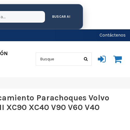
BUSCAR AI
Contáctenos
IÓN
camiento Parachoques Volvo
 II XC90 XC40 V90 V60 V40