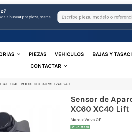
io?
uda a buscar por pieza, marca,
ORIAS
PIEZAS
VEHICULOS
BAJAS Y TASAC
CONTACTAR
XC60 XC40 Lift II XC90 XC40 V90 V60 V40
Sensor de Apar
XC60 XC40 Lift
Marca:
Volvo OE
En stock