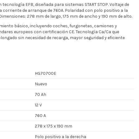
 tecnología EFB, diseñada para sistemas START STOP. Voltaje de
 corriente de arranque de 760A. Polaridad con polo positivo a la
 Dimensiones: 278 mm de largo, 175 mm de ancho y 190 mm de alto.
miento básico, incluyendo coches, furgonetas, camiones y
dares europeos con certificación CE. Tecnología Ca/Ca que
ongado sin necesidad de recarga, mayor seguridad y eficiente
HG70700E
Nuevo
70 Ah
12 V
760 A
278 x 175 x 190 mm
Polo positivo a la derecha