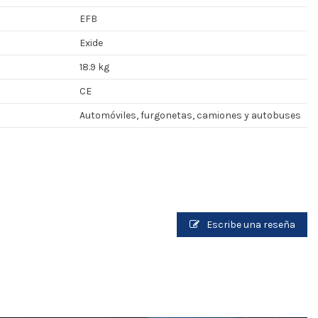
EFB
Exide
18.9 kg
CE
Automóviles, furgonetas, camiones y autobuses
Escribe una reseña