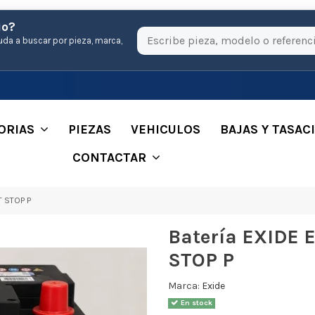
io?
uda a buscar por pieza, marca,
ORIAS
PIEZAS
VEHICULOS
BAJAS Y TASAC
CONTACTAR
T STOP P
Batería EXIDE 
STOP P
Marca:
Exide
En stock