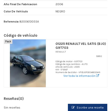
Año Final De Fabricacion
2006
Color De Vehículo
NEGRO
Referencia
8200613055A
Código de vehículo
Pack
01225 RENAULT VEL SATIS (BJ0)
G9T703
RENAULT
50812
Código de motor - G9T703
Código de caja cambios - AUTO
Año de vehículo - 2005
KM - 179547
Numero de bastidor - VF1BJ0F0B34803349
Ver toda la información
Reseñas
(0)
Sin reseñas
Escribe una reseña