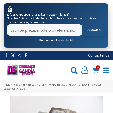
🤖
¿No encuentras tu recambio?
Nuestro Asistente AI de Recambios te ayuda a buscar por pieza,
marca, modelo, referencia.
BUSCAR AI
Buscar con Asistente AI
Contáctenos
0
Inicio
Pіezas
GENERICO
NO IDENTIFICADO RENAULT VEL SATIS (BJ0) Initiale 2005
8200613055A 197716