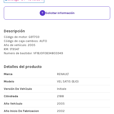
?
Solicitar información
Descripción
Código de motor: G9T703
Código de caja cambios: AUTO
Año de vehículo: 2005
KM: 179547
Numero de bastidor: VF1BJ0F0B34803349
Detalles del producto
Marca
RENAULT
Modelo
VEL SATIS (BJ0)
Versión De Vehículo
Initiale
Cilindrada
2188
Año Vehículo
2005
Año Inicio De Fabricacion
2002