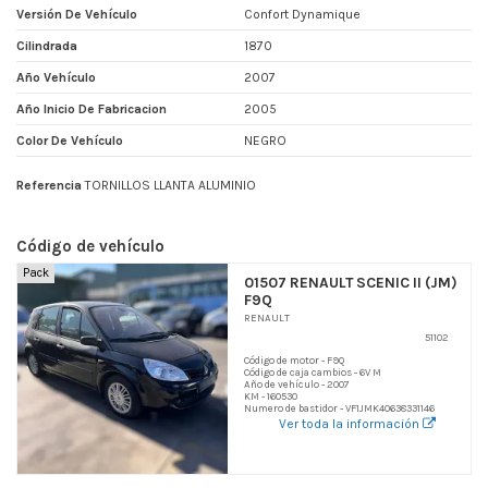
Versión De Vehículo
Confort Dynamique
Cilindrada
1870
Año Vehículo
2007
Año Inicio De Fabricacion
2005
Color De Vehículo
NEGRO
Referencia
TORNILLOS LLANTA ALUMINIO
Código de vehículo
Pack
01507 RENAULT SCENIC II (JM)
F9Q
RENAULT
51102
Código de motor - F9Q
Código de caja cambios - 6V M
Año de vehículo - 2007
KM - 160530
Numero de bastidor - VF1JMK40638331146
Ver toda la información