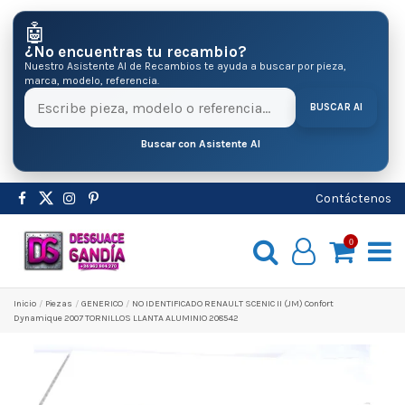
🤖
¿No encuentras tu recambio?
Nuestro Asistente AI de Recambios te ayuda a buscar por pieza,
marca, modelo, referencia.
BUSCAR AI
Buscar con Asistente AI
Contáctenos
0
Inicio
Pіezas
GENERICO
NO IDENTIFICADO RENAULT SCENIC II (JM) Confort
Dynamique 2007 TORNILLOS LLANTA ALUMINIO 208542