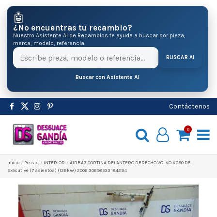
🤖
¿No encuentras tu recambio?
Nuestro Asistente AI de Recambios te ayuda a buscar por pieza,
marca, modelo, referencia.
BUSCAR AI
Buscar con Asistente AI
Contáctenos
0
Inicio
Pіezas
INTERIOR
AIRBAG CORTINA DELANTERO DERECHO VOLVO XC90 D5
Executive (7 asientos) (136kW) 2006 30698533 184294