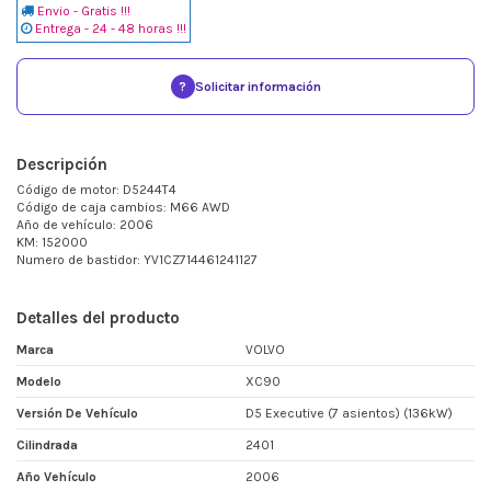
Envio - Gratis !!!
Entrega - 24 - 48 horas !!!
?
Solicitar información
Descripción
Código de motor: D5244T4
Código de caja cambios: M66 AWD
Año de vehículo: 2006
KM: 152000
Numero de bastidor: YV1CZ714461241127
Detalles del producto
Marca
VOLVO
Modelo
XC90
Versión De Vehículo
D5 Executive (7 asientos) (136kW)
Cilindrada
2401
Año Vehículo
2006