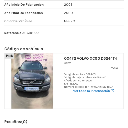
Año Inicio De Fabricacion
2005
Año Final De Fabricacion
2009
Color De Vehículo
NEGRO
Referencia
30698533
Código de vehículo
Pack
00472 VOLVO XC90 D5244T4
VOLVO
50046
Código de motor - D5244T4
Código de caja cambios - M66 AWD
Año de vehículo - 2006
KM - 152000
Numero de bastidor - YV1CZ714461241127
Ver toda la información
Reseñas
(0)