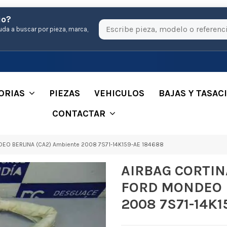
io?
uda a buscar por pieza, marca,
ORIAS
PIEZAS
VEHICULOS
BAJAS Y TASAC
CONTACTAR
O BERLINA (CA2) Ambiente 2008 7S71-14K159-AE 184688
AIRBAG CORTI
FORD MONDEO B
2008 7S71-14K1