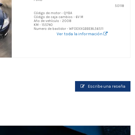
50118
Código de motor - QYBA
Código de caja cambios - 6V M
Año de vehículo - 2008
KM - 155740
Numero de bastidor - WF0EXXGBBE8L56511
Ver toda la información
Escribe una reseña