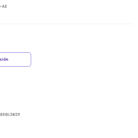
9-AE
ación
BE8L56511