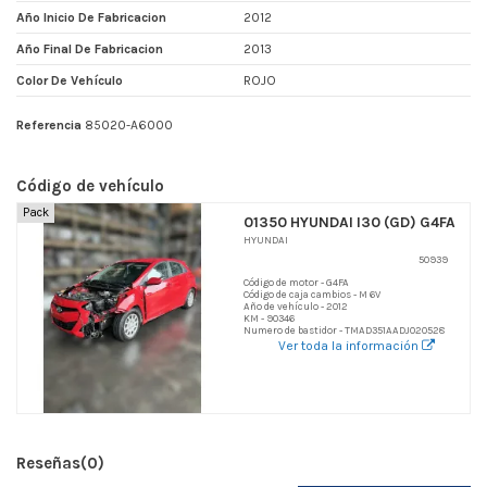
Año Inicio De Fabricacion
2012
Año Final De Fabricacion
2013
Color De Vehículo
ROJO
Referencia
85020-A6000
Código de vehículo
Pack
01350 HYUNDAI I30 (GD) G4FA
HYUNDAI
50939
Código de motor - G4FA
Código de caja cambios - M 6V
Año de vehículo - 2012
KM - 90346
Numero de bastidor - TMAD351AADJ020528
Ver toda la información
Reseñas
(0)