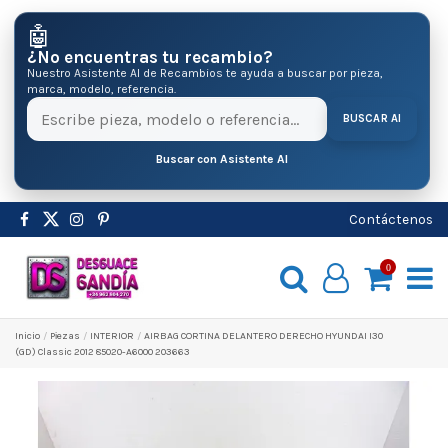
🤖
¿No encuentras tu recambio?
Nuestro Asistente AI de Recambios te ayuda a buscar por pieza,
marca, modelo, referencia.
BUSCAR AI
Buscar con Asistente AI
Contáctenos
0
Inicio
Pіezas
INTERIOR
AIRBAG CORTINA DELANTERO DERECHO HYUNDAI I30
(GD) Classic 2012 85020-A6000 203663