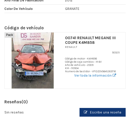
Año Final De Fabricacion
2012
Color De Vehículo
GRANATE
Código de vehículo
Pack
00741 RENAULT MEGANE III
COUPE K4M858
RENAULT
50325
Código de motor - K4M858
Código de caja cambios - M 6V
Año de vehículo - 2009
KM - 110504
Numero de bastidor - VF1DZ0V0641283718
Ver toda la información
Reseñas
(0)
Sin reseñas
Escribe una reseña