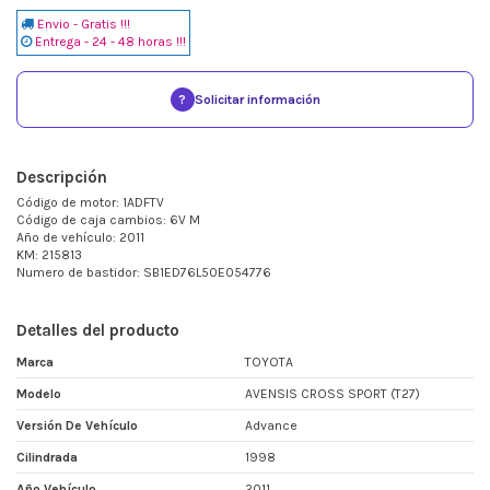
Envio - Gratis !!!
Entrega - 24 - 48 horas !!!
?
Solicitar información
Descripción
Código de motor: 1ADFTV
Código de caja cambios: 6V M
Año de vehículo: 2011
KM: 215813
Numero de bastidor: SB1ED76L50E054776
Detalles del producto
Marca
TOYOTA
Modelo
AVENSIS CROSS SPORT (T27)
Versión De Vehículo
Advance
Cilindrada
1998
Año Vehículo
2011