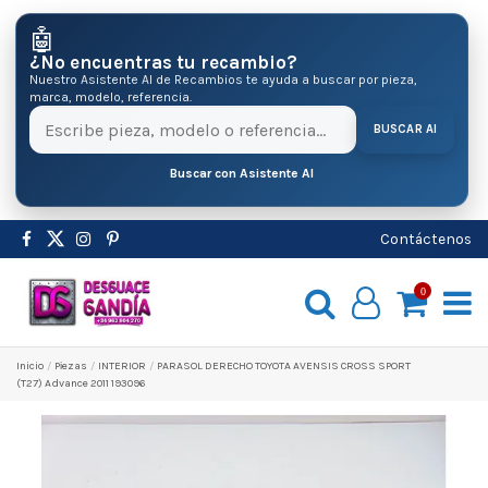
🤖
¿No encuentras tu recambio?
Nuestro Asistente AI de Recambios te ayuda a buscar por pieza,
marca, modelo, referencia.
BUSCAR AI
Buscar con Asistente AI
Contáctenos
0
Inicio
Pіezas
INTERIOR
PARASOL DERECHO TOYOTA AVENSIS CROSS SPORT
(T27) Advance 2011 193096