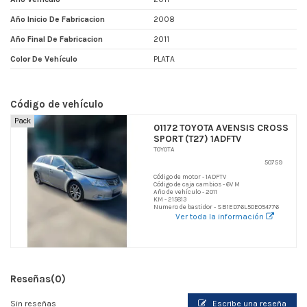
Año Inicio De Fabricacion
2008
Año Final De Fabricacion
2011
Color De Vehículo
PLATA
Código de vehículo
Pack
01172 TOYOTA AVENSIS CROSS
SPORT (T27) 1ADFTV
TOYOTA
50759
Código de motor - 1ADFTV
Código de caja cambios - 6V M
Año de vehículo - 2011
KM - 215813
Numero de bastidor - SB1ED76L50E054776
Ver toda la información
Reseñas
(0)
Sin reseñas
Escribe una reseña