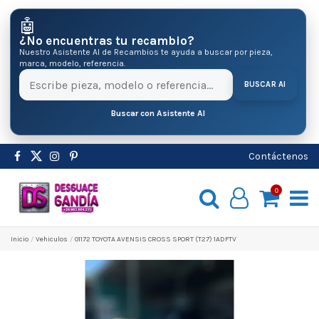
🤖
¿No encuentras tu recambio?
Nuestro Asistente AI de Recambios te ayuda a buscar por pieza,
marca, modelo, referencia.
BUSCAR AI
Buscar con Asistente AI
Contáctenos
0
Inicio
Vehiculos
01172 TOYOTA AVENSIS CROSS SPORT (T27) 1ADFTV