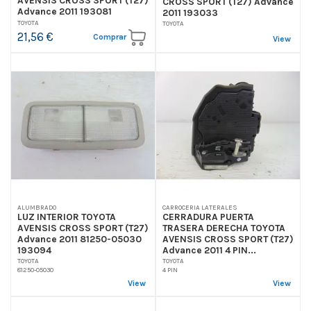
AVENSIS CROSS SPORT (T27)
CROSS SPORT (T27) Advance
Advance 2011 193081
2011 193033
TOYOTA
TOYOTA
21,56 €
Comprar
View
ALUMBRADO
CARROCERIA LATERALES
LUZ INTERIOR TOYOTA
CERRADURA PUERTA
AVENSIS CROSS SPORT (T27)
TRASERA DERECHA TOYOTA
Advance 2011 81250-05030
AVENSIS CROSS SPORT (T27)
193094
Advance 2011 4 PIN...
TOYOTA
TOYOTA
81250-05030
4 PIN
View
View