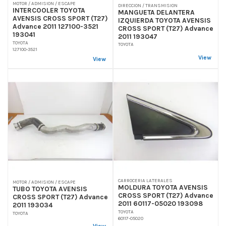
MOTOR / ADMISION / ESCAPE
DIRECCION / TRANSMISION
INTERCOOLER TOYOTA
MANGUETA DELANTERA
AVENSIS CROSS SPORT (T27)
IZQUIERDA TOYOTA AVENSIS
Advance 2011 127100-3521
CROSS SPORT (T27) Advance
193041
2011 193047
TOYOTA
TOYOTA
127100-3521
View
View
CARROCERIA LATERALES
MOTOR / ADMISION / ESCAPE
MOLDURA TOYOTA AVENSIS
TUBO TOYOTA AVENSIS
CROSS SPORT (T27) Advance
CROSS SPORT (T27) Advance
2011 60117-05020 193098
2011 193034
TOYOTA
TOYOTA
60117-05020