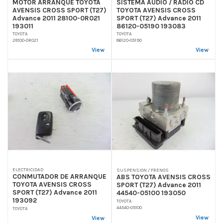
MOTOR ARRANQUE TOYOTA
SISTEMA AUDIO / RADIO CD
AVENSIS CROSS SPORT (T27)
TOYOTA AVENSIS CROSS
Advance 2011 28100-0R021
SPORT (T27) Advance 2011
193011
86120-05190 193083
TOYOTA
TOYOTA
28100-0R021
86120-05190
View
View
ELECTRICIDAD
SUSPENSION / FRENOS
CONMUTADOR DE ARRANQUE
ABS TOYOTA AVENSIS CROSS
TOYOTA AVENSIS CROSS
SPORT (T27) Advance 2011
SPORT (T27) Advance 2011
44540-05100 193050
193092
TOYOTA
44540-05100
TOYOTA
View
View