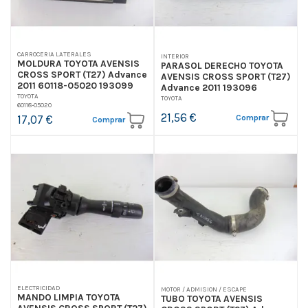
CARROCERIA LATERALES
INTERIOR
MOLDURA TOYOTA AVENSIS
PARASOL DERECHO TOYOTA
CROSS SPORT (T27) Advance
AVENSIS CROSS SPORT (T27)
2011 60118-05020 193099
Advance 2011 193096
TOYOTA
TOYOTA
60118-05020
21,56 €
Comprar
17,07 €
Comprar
ELECTRICIDAD
MOTOR / ADMISION / ESCAPE
MANDO LIMPIA TOYOTA
TUBO TOYOTA AVENSIS