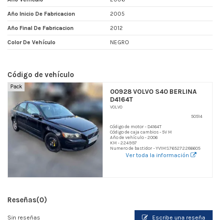
Año Inicio De Fabricacion
2005
Año Final De Fabricacion
2012
Color De Vehículo
NEGRO
Código de vehículo
Pack
00928 VOLVO S40 BERLINA
D4164T
VOLVO
50514
Código de motor - D4164T
Código de caja cambios - 5V M
Año de vehículo - 2006
KM - 224997
Numero de bastidor - YV1MS765272286605
Ver toda la información
Reseñas
(0)
Sin reseñas
Escribe una reseña