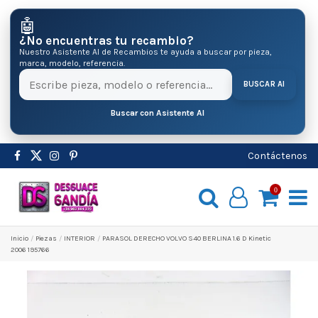
🤖
¿No encuentras tu recambio?
Nuestro Asistente AI de Recambios te ayuda a buscar por pieza,
marca, modelo, referencia.
BUSCAR AI
Buscar con Asistente AI
Contáctenos
0
Inicio
Pіezas
INTERIOR
PARASOL DERECHO VOLVO S40 BERLINA 1.6 D Kinetic
2006 195766