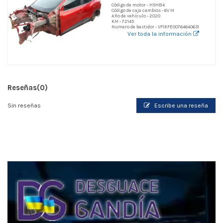
Código de motor - H5HB4
Código de caja cambios - 6V M
Año de vehículo - 2020
KM - 72145
Numero de bastidor - VF1RFE00764640631
Ver toda la información
Reseñas
(0)
Sin reseñas
Escribe una reseña