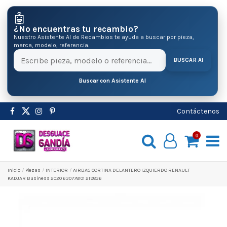
🤖
¿No encuentras tu recambio?
Nuestro Asistente AI de Recambios te ayuda a buscar por pieza,
marca, modelo, referencia.
BUSCAR AI
Buscar con Asistente AI
Contáctenos
0
Inicio
Pіezas
INTERIOR
AIRBAG CORTINA DELANTERO IZQUIERDO RENAULT
KADJAR Business 2020 630778101 219836