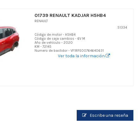
01739 RENAULT KADJAR H5HB4
RENAULT
51334
Código de motor - H5HB4
Código de caja cambios - 6V M
Año de vehículo - 2020
KM - 72145
Numero de bastidor - VF1RFE00764640631
Ver toda la información
Escribe una reseña