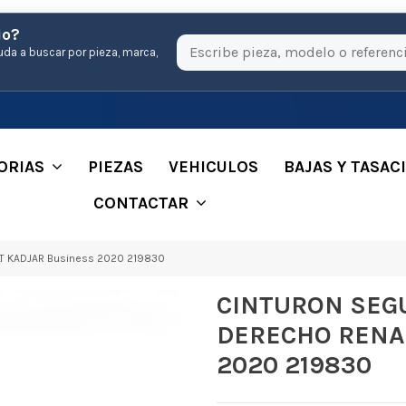
io?
uda a buscar por pieza, marca,
ORIAS
PIEZAS
VEHICULOS
BAJAS Y TASAC
CONTACTAR
 KADJAR Business 2020 219830
CINTURON SEG
DERECHO RENAU
2020 219830