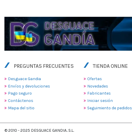
PREGUNTAS FRECUENTES
TIENDA ONLINE
Desguace Gandia
Ofertas
Envíos y devoluciones
Novedades
Pago seguro
Fabricantes
Contáctenos
Iniciar sesión
Mapa del sitio
Seguimiento de pedidos
© 2010 - 2025 DESGUACE GANDIA, S.L.