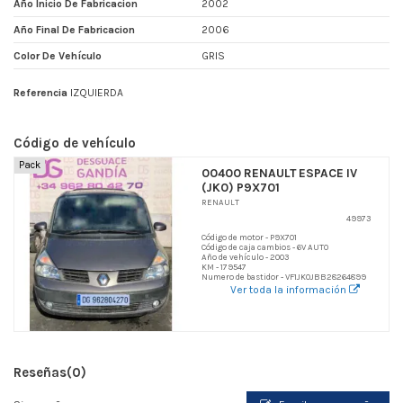
Año Inicio De Fabricacion
2002
Año Final De Fabricacion
2006
Color De Vehículo
GRIS
Referencia
IZQUIERDA
Código de vehículo
Pack
00400 RENAULT ESPACE IV
(JK0) P9X701
RENAULT
49973
Código de motor - P9X701
Código de caja cambios - 6V AUTO
Año de vehículo - 2003
KM - 179547
Numero de bastidor - VF1JK0JBB28264899
Ver toda la información
Reseñas
(0)