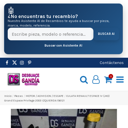
🤖
¿No encuentras tu recambio?
Nuestro Asistente AI de Recambios te ayuda a buscar por pieza,
marca, modelo, referencia.
BUSCAR AI
Buscar con Asistente AI
Contáctenos
0
Inicio
Pіezas
MOTOR / ADMISION / ESCAPE
CULATA RENAULT ESPACE IV (JK0)
Grand Espace Privilege 2003 IZQUIERDA 156121