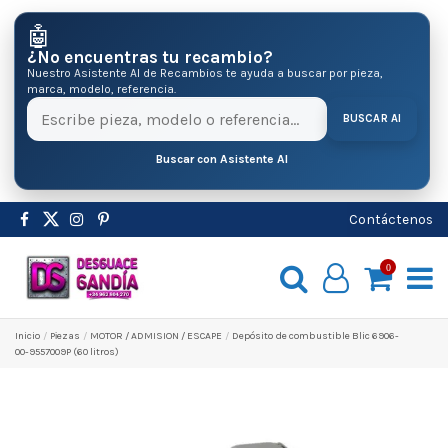
🤖
¿No encuentras tu recambio?
Nuestro Asistente AI de Recambios te ayuda a buscar por pieza,
marca, modelo, referencia.
BUSCAR AI
Buscar con Asistente AI
Contáctenos
0
Inicio
Pіezas
MOTOR / ADMISION / ESCAPE
Depósito de combustible Blic 6906-
00-9557009P (60 litros)