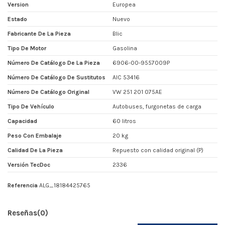
Version
Europea
Estado
Nuevo
Fabricante De La Pieza
Blic
Tipo De Motor
Gasolina
Número De Catálogo De La Pieza
6906-00-9557009P
Número De Catálogo De Sustitutos
AIC 53416
Número De Catálogo Original
VW 251 201 075AE
Tipo De Vehículo
Autobuses, furgonetas de carga
Capacidad
60 litros
Peso Con Embalaje
20 kg
Calidad De La Pieza
Repuesto con calidad original (P)
Versión TecDoc
2336
Referencia
ALG_18184425765
Reseñas
(0)