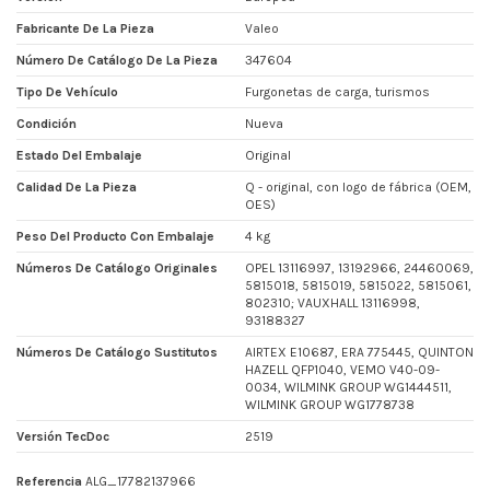
Fabricante De La Pieza
Valeo
Número De Catálogo De La Pieza
347604
Tipo De Vehículo
Furgonetas de carga, turismos
Condición
Nueva
Estado Del Embalaje
Original
Calidad De La Pieza
Q - original, con logo de fábrica (OEM,
OES)
Peso Del Producto Con Embalaje
4 kg
Números De Catálogo Originales
OPEL 13116997, 13192966, 24460069,
5815018, 5815019, 5815022, 5815061,
802310; VAUXHALL 13116998,
93188327
Números De Catálogo Sustitutos
AIRTEX E10687, ERA 775445, QUINTON
HAZELL QFP1040, VEMO V40-09-
0034, WILMINK GROUP WG1444511,
WILMINK GROUP WG1778738
Versión TecDoc
2519
Referencia
ALG_17782137966