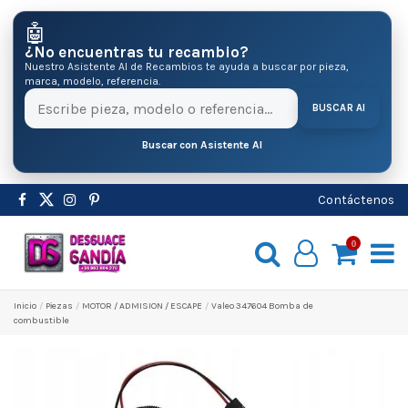
🤖
¿No encuentras tu recambio?
Nuestro Asistente AI de Recambios te ayuda a buscar por pieza,
marca, modelo, referencia.
BUSCAR AI
Buscar con Asistente AI
Contáctenos
0
Inicio
Pіezas
MOTOR / ADMISION / ESCAPE
Valeo 347604 Bomba de
combustible