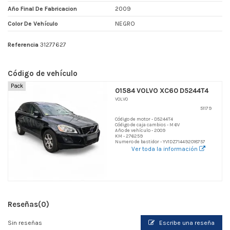
Año Final De Fabricacion
2009
Color De Vehículo
NEGRO
Referencia
31277627
Código de vehículo
Pack
01584 VOLVO XC60 D5244T4
VOLVO
51179
Código de motor - D5244T4
Código de caja cambios - M 6V
Año de vehículo - 2009
KM - 276259
Numero de bastidor - YV1DZ714492018757
Ver toda la información
Reseñas
(0)
Sin reseñas
Escribe una reseña