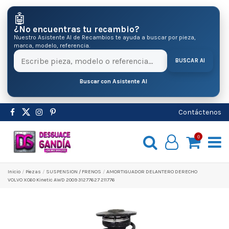
🤖
¿No encuentras tu recambio?
Nuestro Asistente AI de Recambios te ayuda a buscar por pieza,
marca, modelo, referencia.
BUSCAR AI
Buscar con Asistente AI
Contáctenos
0
Inicio
Pіezas
SUSPENSION / FRENOS
AMORTIGUADOR DELANTERO DERECHO
VOLVO XC60 Kinetic AWD 2009 31277627 211776