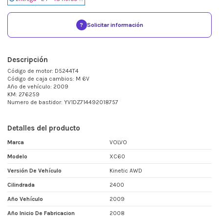
?
Solicitar información
Descripción
Código de motor: D5244T4
Código de caja cambios: M 6V
Año de vehículo: 2009
KM: 276259
Numero de bastidor: YV1DZ714492018757
Detalles del producto
Marca
VOLVO
Modelo
XC60
Versión De Vehículo
Kinetic AWD
Cilindrada
2400
Año Vehículo
2009
Año Inicio De Fabricacion
2008