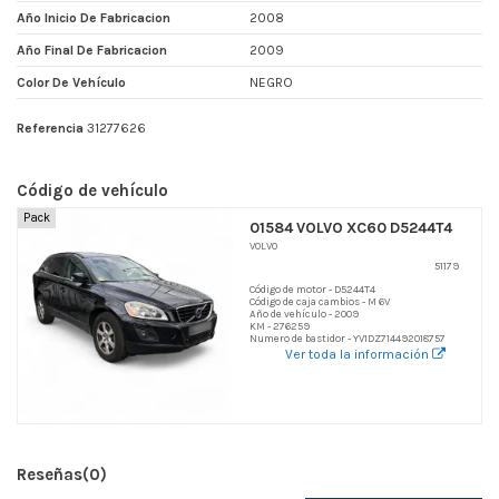
Año Inicio De Fabricacion
2008
Año Final De Fabricacion
2009
Color De Vehículo
NEGRO
Referencia
31277626
Código de vehículo
Pack
01584 VOLVO XC60 D5244T4
VOLVO
51179
Código de motor - D5244T4
Código de caja cambios - M 6V
Año de vehículo - 2009
KM - 276259
Numero de bastidor - YV1DZ714492018757
Ver toda la información
Reseñas
(0)