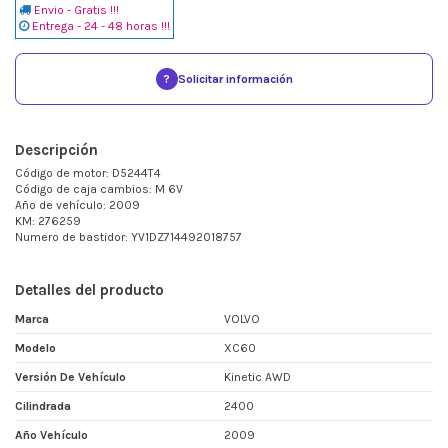
Envio - Gratis !!!
Entrega - 24 - 48 horas !!!
?
Solicitar información
Descripción
Código de motor: D5244T4
Código de caja cambios: M 6V
Año de vehículo: 2009
KM: 276259
Numero de bastidor: YV1DZ714492018757
Detalles del producto
Marca
VOLVO
Modelo
XC60
Versión De Vehículo
Kinetic AWD
Cilindrada
2400
Año Vehículo
2009