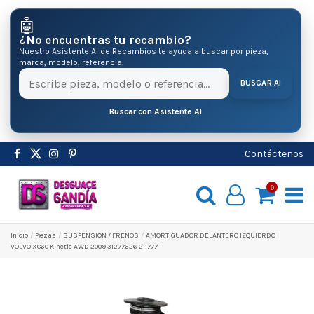
🤖
¿No encuentras tu recambio?
Nuestro Asistente AI de Recambios te ayuda a buscar por pieza,
marca, modelo, referencia.
BUSCAR AI
Buscar con Asistente AI
Contáctenos
0
Inicio
Pіezas
SUSPENSION / FRENOS
AMORTIGUADOR DELANTERO IZQUIERDO
VOLVO XC60 Kinetic AWD 2009 31277626 211777