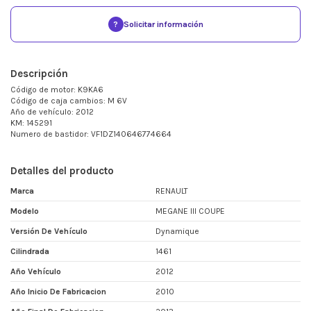
?
Solicitar información
Descripción
Código de motor: K9KA6
Código de caja cambios: M 6V
Año de vehículo: 2012
KM: 145291
Numero de bastidor: VF1DZ140646774664
Detalles del producto
Marca
RENAULT
Modelo
MEGANE III COUPE
Versión De Vehículo
Dynamique
Cilindrada
1461
Año Vehículo
2012
Año Inicio De Fabricacion
2010