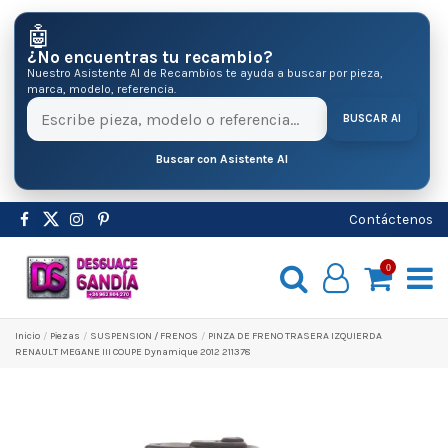
🤖
¿No encuentras tu recambio?
Nuestro Asistente AI de Recambios te ayuda a buscar por pieza,
marca, modelo, referencia.
BUSCAR AI
Buscar con Asistente AI
Contáctenos
0
Inicio
Pіezas
SUSPENSION / FRENOS
PINZA DE FRENO TRASERA IZQUIERDA
RENAULT MEGANE III COUPE Dynamique 2012 211378