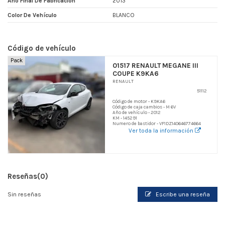
Año Final De Fabricacion
2013
Color De Vehículo
BLANCO
Código de vehículo
Pack
01517 RENAULT MEGANE III
COUPE K9KA6
RENAULT
51112
Código de motor - K9KA6
Código de caja cambios - M 6V
Año de vehículo - 2012
KM - 145291
Numero de bastidor - VF1DZ140646774664
Ver toda la información
Reseñas
(0)
Sin reseñas
Escribe una reseña