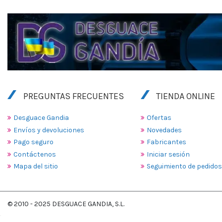
PREGUNTAS FRECUENTES
TIENDA ONLINE
Desguace Gandia
Ofertas
Envíos y devoluciones
Novedades
Pago seguro
Fabricantes
Contáctenos
Iniciar sesión
Mapa del sitio
Seguimiento de pedidos
© 2010 - 2025 DESGUACE GANDIA, S.L.