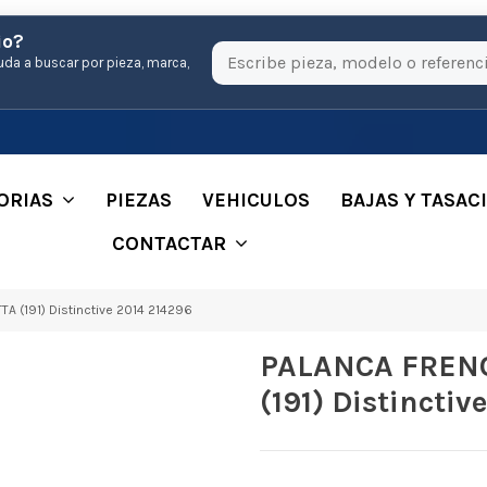
io?
uda a buscar por pieza, marca,
ORIAS
PIEZAS
VEHICULOS
BAJAS Y TASAC
CONTACTAR
 (191) Distinctive 2014 214296
PALANCA FRENO
(191) Distincti