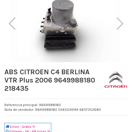
ABS CITROEN C4 BERLINA
VTR Plus 2006 9649988180
218435
Referencia principal: 9649988180
Nota de vendedor: 9649988180 0265234144 9657352680
Envio - Gratis !!!
Entrega - 24 - 48 horas !!!