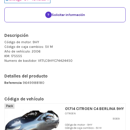
?
Solicitar información
Descripción
Código de motor: 9HY
Código de caja cambios: 5V M
Año de vehículo: 2006
KM: 175555
Numero de bastidor: VF7LC9HYC74424450
Detalles del producto
Referencia
9649988180
Código de vehículo
Pack
01714 CITROEN C4 BERLINA 9HY
CITROEN
51309
Código de motor - 9HY
Código de caja cambios - 5V M