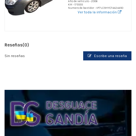
Año de vehículo - 2006
KM - 175555
Numero de bastidor - VF7LC9HYC74424450
Ver toda la información
Reseñas
(0)
Sin reseñas
Escribe una reseña