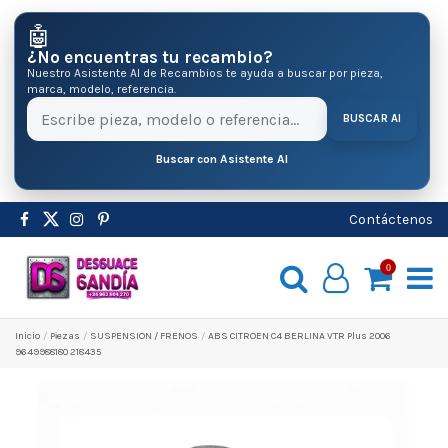
🤖
¿No encuentras tu recambio?
Nuestro Asistente AI de Recambios te ayuda a buscar por pieza,
marca, modelo, referencia.
BUSCAR AI
Buscar con Asistente AI
Contáctenos
0
Inicio
Pіezas
SUSPENSION / FRENOS
ABS CITROEN C4 BERLINA VTR Plus 2006
9649988180 218435