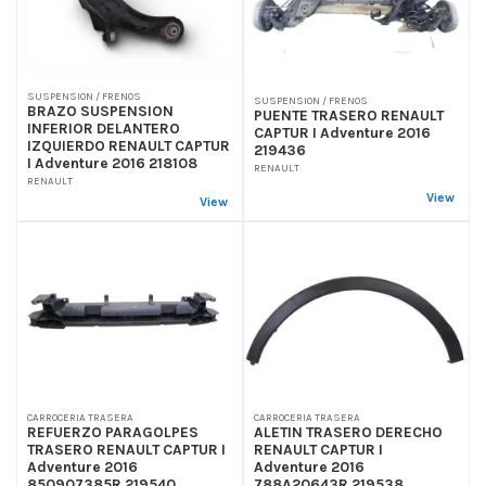
SUSPENSION / FRENOS
SUSPENSION / FRENOS
BRAZO SUSPENSION
PUENTE TRASERO RENAULT
INFERIOR DELANTERO
CAPTUR I Adventure 2016
IZQUIERDO RENAULT CAPTUR
219436
I Adventure 2016 218108
RENAULT
RENAULT
View
View
CARROCERIA TRASERA
CARROCERIA TRASERA
REFUERZO PARAGOLPES
ALETIN TRASERO DERECHO
TRASERO RENAULT CAPTUR I
RENAULT CAPTUR I
Adventure 2016
Adventure 2016
850907385R 219540
788A20643R 219538