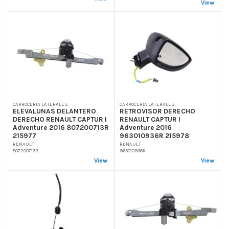
View
CARROCERIA LATERALES
CARROCERIA LATERALES
ELEVALUNAS DELANTERO
RETROVISOR DERECHO
DERECHO RENAULT CAPTUR I
RENAULT CAPTUR I
Adventure 2016 807200713R
Adventure 2016
215977
963010936R 215978
RENAULT
RENAULT
807200713R
963010936R
View
View