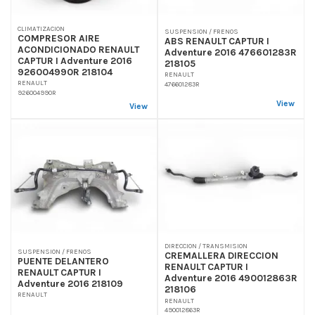
CLIMATIZACION
SUSPENSION / FRENOS
COMPRESOR AIRE
ABS RENAULT CAPTUR I
ACONDICIONADO RENAULT
Adventure 2016 476601283R
CAPTUR I Adventure 2016
218105
926004990R 218104
RENAULT
RENAULT
476601283R
926004990R
View
View
DIRECCION / TRANSMISION
SUSPENSION / FRENOS
CREMALLERA DIRECCION
PUENTE DELANTERO
RENAULT CAPTUR I
RENAULT CAPTUR I
Adventure 2016 490012863R
Adventure 2016 218109
218106
RENAULT
RENAULT
490012863R