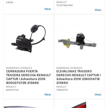
RENAULT
K9KE6
T125/70R16 96M
View
View
CARROCERIA LATERALES
CARROCERIA LATERALES
CERRADURA PUERTA
ELEVALUNAS TRASERO
TRASERA DERECHA RENAULT
DERECHO RENAULT CAPTUR I
CAPTUR I Adventure 2016
Adventure 2016 128001471B
805027072R 215689
215690
RENAULT
RENAULT
805027072R
128001471B
View
View