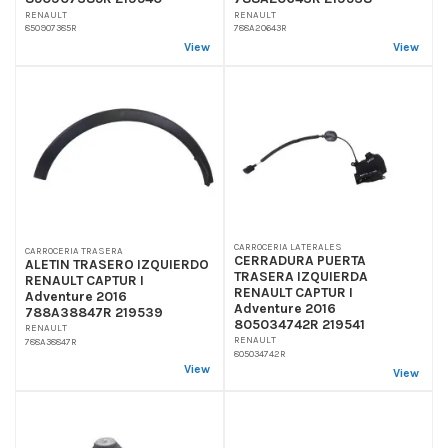
RENAULT
RENAULT
850907385R
788A20643R
View
View
CARROCERIA LATERALES
CARROCERIA TRASERA
CERRADURA PUERTA
ALETIN TRASERO IZQUIERDO
TRASERA IZQUIERDA
RENAULT CAPTUR I
RENAULT CAPTUR I
Adventure 2016
Adventure 2016
788A38847R 219539
805034742R 219541
RENAULT
RENAULT
788A38847R
805034742R
View
View