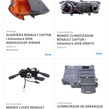
INTERIOR
CLIMATIZACION
GUANTERA RENAULT CAPTUR
MANDO CLIMATIZADOR
I Adventure 2016
RENAULT CAPTUR I
685003033P 216968
Adventure 2016 216970
RENAULT
RENAULT
685003033P
View
View
ELECTRICIDAD
ELECTRICIDAD
CONMUTADOR DE ARRANQUE
MANDO LUCES RENAULT