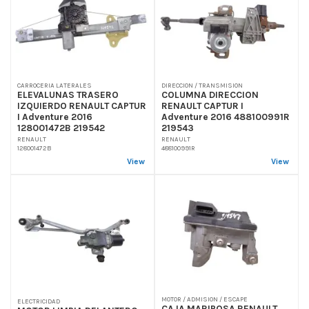
CARROCERIA LATERALES
DIRECCION / TRANSMISION
ELEVALUNAS TRASERO
COLUMNA DIRECCION
IZQUIERDO RENAULT CAPTUR
RENAULT CAPTUR I
I Adventure 2016
Adventure 2016 488100991R
128001472B 219542
219543
RENAULT
RENAULT
128001472B
488100991R
View
View
MOTOR / ADMISION / ESCAPE
ELECTRICIDAD
CAJA MARIPOSA RENAULT