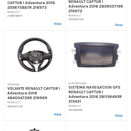
RENAULT CAPTUR I
CAPTUR I Adventure 2016
Adventure 2016 285905719R
255675887R 216973
216972
RENAULT
RENAULT
255675887R
285905719R
View
View
ELECTRICIDAD
INTERIOR
SISTEMA NAVEGACION GPS
VOLANTE RENAULT CAPTUR I
RENAULT CAPTUR I
Adventure 2016
Adventure 2016 281156495R
484004729R 216969
215431
RENAULT
RENAULT
484004729R
281156495R
View
View