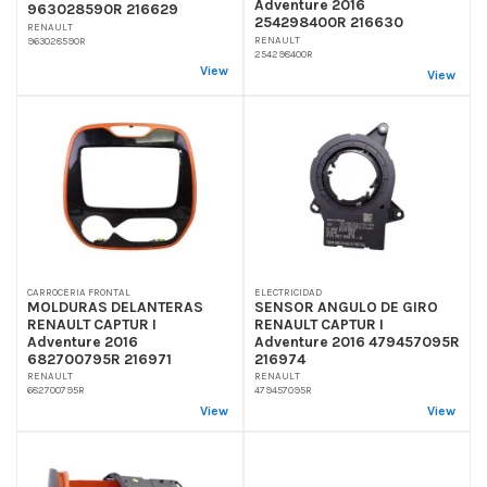
Adventure 2016
963028590R 216629
254298400R 216630
RENAULT
RENAULT
963028590R
254298400R
View
View
CARROCERIA FRONTAL
ELECTRICIDAD
MOLDURAS DELANTERAS
SENSOR ANGULO DE GIRO
RENAULT CAPTUR I
RENAULT CAPTUR I
Adventure 2016
Adventure 2016 479457095R
682700795R 216971
216974
RENAULT
RENAULT
682700795R
479457095R
View
View