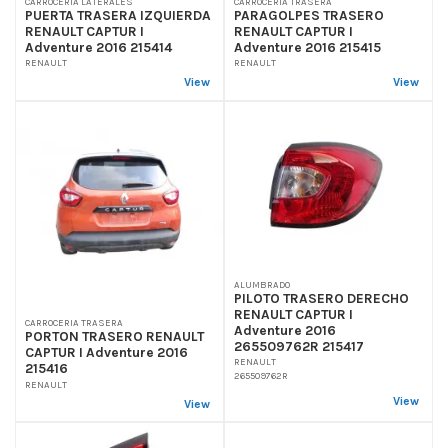
CARROCERIA LATERALES
CARROCERIA TRASERA
PUERTA TRASERA IZQUIERDA
PARAGOLPES TRASERO
RENAULT CAPTUR I
RENAULT CAPTUR I
Adventure 2016 215414
Adventure 2016 215415
RENAULT
RENAULT
View
View
ALUMBRADO
PILOTO TRASERO DERECHO
RENAULT CAPTUR I
CARROCERIA TRASERA
Adventure 2016
PORTON TRASERO RENAULT
265509762R 215417
CAPTUR I Adventure 2016
RENAULT
215416
265509762R
RENAULT
View
View