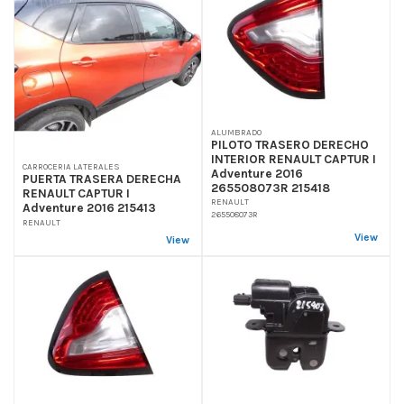
ALUMBRADO
PILOTO TRASERO DERECHO
INTERIOR RENAULT CAPTUR I
CARROCERIA LATERALES
Adventure 2016
PUERTA TRASERA DERECHA
265508073R 215418
RENAULT CAPTUR I
RENAULT
Adventure 2016 215413
265508073R
RENAULT
View
View