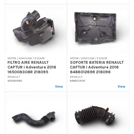
MOTOR / ADMISION / ESCAPE
MOTOR / ADMISION / ESCAPE
FILTRO AIRE RENAULT
SOPORTE BATERIA RENAULT
CAPTUR I Adventure 2016
CAPTUR I Adventure 2016
165008308R 218095
648601269R 218096
RENAULT
RENAULT
165008308R
648601269R
View
View