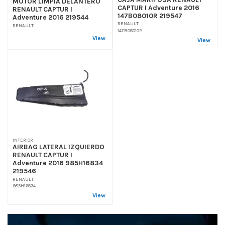
MOTOR LIMPIA DELANTERO
CAPTUR I Adventure 2016
RENAULT CAPTUR I
147B08010R 219547
Adventure 2016 219544
RENAULT
RENAULT
147B08010R
View
View
INTERIOR
AIRBAG LATERAL IZQUIERDO
RENAULT CAPTUR I
Adventure 2016 985H16834
219546
RENAULT
985H16834
View