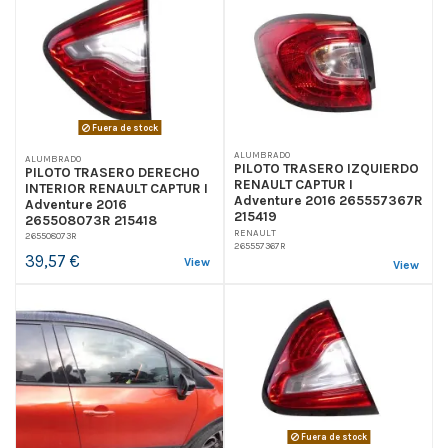
Fuera de stock
ALUMBRADO
ALUMBRADO
PILOTO TRASERO IZQUIERDO
PILOTO TRASERO DERECHO
RENAULT CAPTUR I
INTERIOR RENAULT CAPTUR I
Adventure 2016 265557367R
Adventure 2016
215419
265508073R 215418
RENAULT
265508073R
265557367R
39,57 €
View
View
Fuera de stock