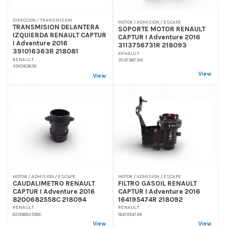
DIRECCION / TRANSMISION
MOTOR / ADMISION / ESCAPE
TRANSMISION DELANTERA
SOPORTE MOTOR RENAULT
IZQUIERDA RENAULT CAPTUR
CAPTUR I Adventure 2016
I Adventure 2016
3113756731R 218093
391016363R 218081
RENAULT
RENAULT
3113756731R
391016363R
View
View
MOTOR / ADMISION / ESCAPE
MOTOR / ADMISION / ESCAPE
CAUDALIMETRO RENAULT
FILTRO GASOIL RENAULT
CAPTUR I Adventure 2016
CAPTUR I Adventure 2016
8200682558C 218094
164195474R 218092
RENAULT
RENAULT
8200682558C
164195474R
View
View