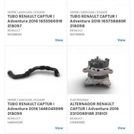
MOTOR / ADMISION / ESCAPE
MOTOR / ADMISION / ESCAPE
TUBO RENAULT CAPTUR I
TUBO RENAULT CAPTUR I
Adventure 2016 165556691R
Adventure 2016 165758885R
218097
218098
RENAULT
RENAULT
165556691R
165758885R
View
View
MOTOR / ADMISION / ESCAPE
ELECTRICIDAD
TUBO RENAULT CAPTUR I
ALTERNADOR RENAULT
Adventure 2016 144604599R
CAPTUR I Adventure 2016
218099
231008918R 218101
RENAULT
RENAULT
144604599R
231008918R
View
View