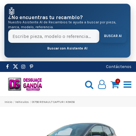
🤖
¿No encuentras tu recambio?
Nuestro Asistente AI de Recambios te ayuda a buscar por pieza,
marca, modelo, referencia.
BUSCAR AI
Buscar con Asistente AI
Contáctenos
0
Inicio
Vehiculos
01758 RENAULT CAPTUR I K9KE6