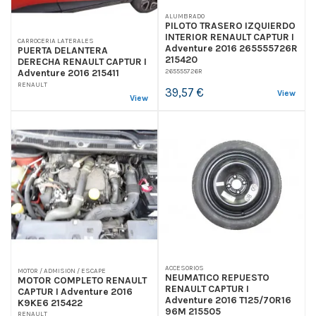
ALUMBRADO
PILOTO TRASERO IZQUIERDO
INTERIOR RENAULT CAPTUR I
CARROCERIA LATERALES
Adventure 2016 265555726R
PUERTA DELANTERA
215420
DERECHA RENAULT CAPTUR I
265555726R
Adventure 2016 215411
RENAULT
39,57 €
View
View
ACCESORIOS
MOTOR / ADMISION / ESCAPE
NEUMATICO REPUESTO
MOTOR COMPLETO RENAULT
RENAULT CAPTUR I
CAPTUR I Adventure 2016
Adventure 2016 T125/70R16
K9KE6 215422
96M 215505
RENAULT