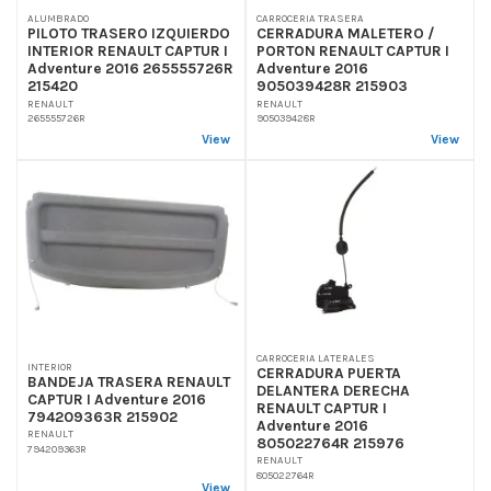
ALUMBRADO
CARROCERIA TRASERA
PILOTO TRASERO IZQUIERDO
CERRADURA MALETERO /
INTERIOR RENAULT CAPTUR I
PORTON RENAULT CAPTUR I
Adventure 2016 265555726R
Adventure 2016
215420
905039428R 215903
RENAULT
RENAULT
265555726R
905039428R
View
View
CARROCERIA LATERALES
INTERIOR
CERRADURA PUERTA
BANDEJA TRASERA RENAULT
DELANTERA DERECHA
CAPTUR I Adventure 2016
RENAULT CAPTUR I
794209363R 215902
Adventure 2016
RENAULT
805022764R 215976
794209363R
RENAULT
805022764R
View